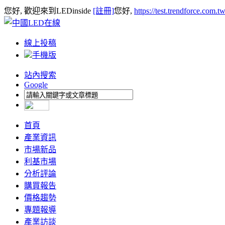
您好, 歡迎來到LEDinside
[註冊]
您好,
https://test.trendforce.com.
線上投稿
手機版
站內搜索
Google
首頁
產業資訊
市場新品
利基市場
分析評論
購買報告
價格趨勢
專題報導
產業訪談