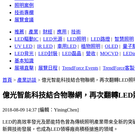
照明案例
技術專欄
展覽會議
推薦
|
產業
|
財經
|
應用
|
技術
LED驅動IC
|
LED光源
|
LED照明
|
LED路燈
|
智慧照明
UV LED
|
IR LED
|
車用LED
|
植物照明
|
OLED
|
量子
LED背光
|
LED封裝
|
LED磊晶
|
營收
|
MOCVD
|
LEDi
基本知識
展場直擊
|
展覽日程
|
TrendForce Events
|
TrendForce
首頁
>
產業訪談
>
億光智能科技結合物聯網，再次翻轉LED照
億光智能科技結合物聯網，再次翻轉LED
2018-08-09 14:37 [編輯：YiningChen]
LED的高效率發光及節能特色曾為傳統照明產業帶來全新的突破
新興技術發展，也成為LED領導廠商積極搶進的領域。