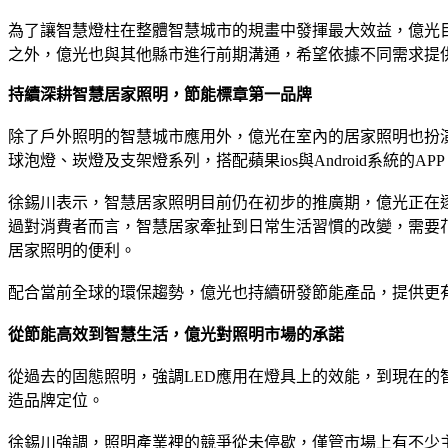
為了讓智慧燈柱在整體智慧城市的規畫中發揮最大效益，億光
之外，億光也與其他縣市進行前期溝通，希望依據不同需求提
持續深耕智慧居家照明，節能標章第一品牌
除了戶外照明的智慧城市應用外，億光在室內的居家照明也扮
球泡燈、崁燈及支架燈系列，搭配蘋果ios與Android系統的
徐錫川表示，智慧居家照明目前仍在初步的推廣期，億光正在
過對消費者而言，智慧居家牽扯到日常生活習慣的改變，需要
居家照明的便利。
配合當前全球的環保趨勢，億光也持續研發節能產品，提供更
從節能高效到智慧生活，億光對照明市場的承諾
從過去的固態照明，強調LED應用在燈具上的效能，到現在
造品牌定位。
徐錫川強調，照明產業裡的競爭從未停歇，僅管市場上有不少