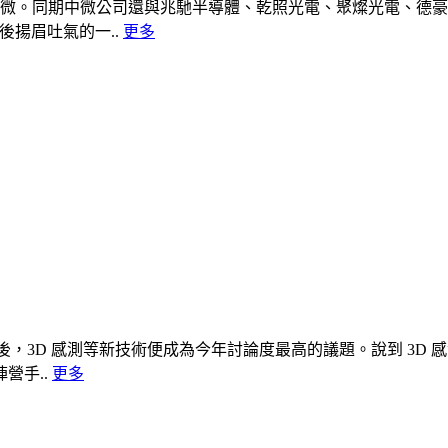
中微。同期中微公司還與兆馳半導體、乾照光電、聚燦光電、德豪
後揚眉吐氣的一..
更多
 iPhone X 後，3D 感測等新技術便成為今年討論度最高的議題。說到
營手..
更多