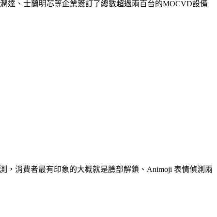
潤達、士蘭明芯等企業簽訂了總數超過兩百台的MOCVD設備
 3D 感測，消費者最有印象的大概就是臉部解鎖、Animoji 表情偵測兩