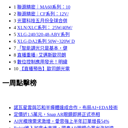
1
聯源精密｜MA60系列：10
2
聯源精密｜CF系列：12V/
3
光寶科技五月份全球合併
4
XLN/XLC系列： 25W/40W/
5
XLG-240/320-48-ABV系列
6
XLG-DA2系列 50W~320W D
7
「智能調光只是基本，健
8
直播重播 | 艾邁斯歐司朗
9
數位控制應用發光！明緯
10
【直播預告】歐司朗光電
一周點擊榜
諾瓦星雲與芯和半導體達成合作，布局AI+EDA技術
定價近1.5萬元，Snap AR眼鏡即將正式亮相
AI光模塊需求激增，愛思強上半年訂單增長54%