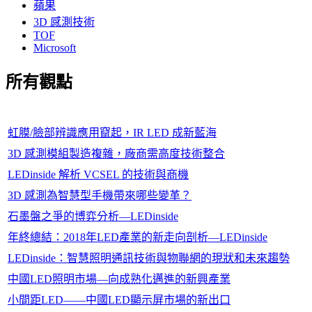
蘋果
3D 感測技術
TOF
Microsoft
所有觀點
虹膜/臉部辨識應用竄起，IR LED 成新藍海
3D 感測模組製造複雜，廠商需高度技術整合
LEDinside 解析 VCSEL 的技術與商機
3D 感測為智慧型手機帶來哪些變革？
石墨盤之爭的博弈分析—LEDinside
年終總結：2018年LED產業的新走向剖析—LEDinside
LEDinside：智慧照明通訊技術與物聯網的現狀和未來趨勢
中國LED照明市場—向成熟化邁進的新興產業
小間距LED——中國LED顯示屏市場的新出口