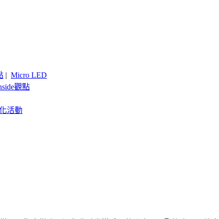
點
|
Micro LED
nside觀點
客製化活動