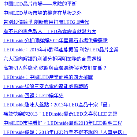
中國LED晶片市場——危險的平衡
中國LED基板市場的機會在基板之外
告別殺價競爭 創新應用打開LED2.0時代
看不見的黑色敵人！LED為霧霾貢獻潛力大
LEDinside分析師詳解2015年藍寶石市場供需邏輯
LEDinside：2015年非對稱產能擴張 利好LED晶片企業
六大面向解讀飛利浦分拆照明業務的商業邏輯
高調切入藍綠光 乾照與華璨還能保持友好關係？
LEDinside：中國LED產業面臨的四大挑戰
LEDinside詳解三安光電的產能威懾戰略
LEDinside回顧：LED編年史
LEDinside趣味大盤點：2013年LED產品十宗「最」
痛並快樂的2013：LEDinside獵奇LED之喜與LED之殤
中國LED市場看好，LEDinside盤點2013年LED照明工程
LEDinside縱觀：2013年LED行業不得不說的「人事更迭」