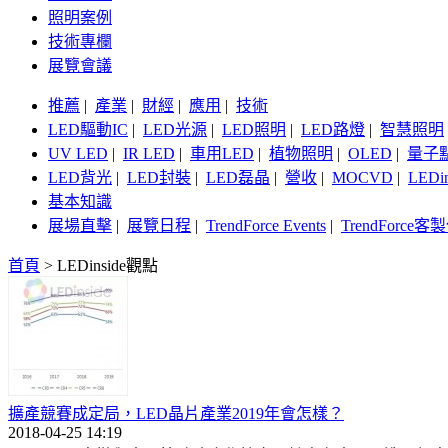
照明案例
技術專欄
展覽會議
推薦
|
產業
|
財經
|
應用
|
技術
LED驅動IC
|
LED光源
|
LED照明
|
LED路燈
|
智慧照明
UV LED
|
IR LED
|
車用LED
|
植物照明
|
OLED
|
量子
LED背光
|
LED封裝
|
LED磊晶
|
營收
|
MOCVD
|
LEDi
基本知識
展場直擊
|
展覽日程
|
TrendForce Events
|
TrendForce
首頁
>
LEDinside觀點
擴產競賽成定局，LED晶片產業2019年會怎樣？
2018-04-25 14:19