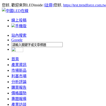
您好, 歡迎來到LEDinside
[註冊]
您好,
https://test.trendforce.com.
線上投稿
手機版
站內搜索
Google
首頁
產業資訊
市場新品
利基市場
分析評論
購買報告
價格趨勢
專題報導
產業訪談