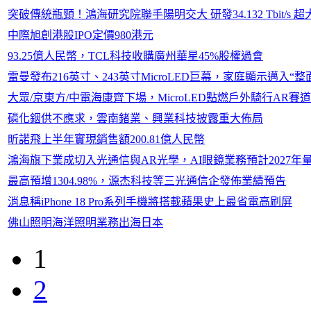
突破傳統瓶頸！鴻海研究院聯手陽明交大 研發34.132 Tbit/s 超
中際旭創港股IPO定價980港元
93.25億人民幣，TCL科技收購廣州華星45%股權過會
雷曼發布216英寸、243英寸MicroLED巨幕，家庭顯示邁入“整
大眾/京東方/中電海康齊下場，MicroLED點燃戶外騎行AR賽道
磷化銦供不應求，雲南鍺業、興業科技披露重大佈局
昕諾飛上半年實現銷售額200.81億人民幣
鴻海旗下業成切入光通信與AR光學，AI眼鏡業務預計2027年
最高預增1304.98%，源杰科技等三光通信企發佈業績預告
消息稱iPhone 18 Pro系列手機將搭載蘋果史上最省電高刷屏
佛山照明海洋照明業務出海日本
1
2