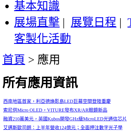
基本知識
展場直擊
|
展覽日程
|
客製化活動
首頁
>
應用
所有應用資訊
西南地區首家，利亞德煥影島LED巨幕空間登陸重慶
索尼供Micro OLED，VITURE發布XR/AR眼鏡新品
融資210萬美元，英國Kubos開發GHz級MicroLED光通信芯片
艾邁斯歐司朗：上半年營收124億元；全面押注數字光子學