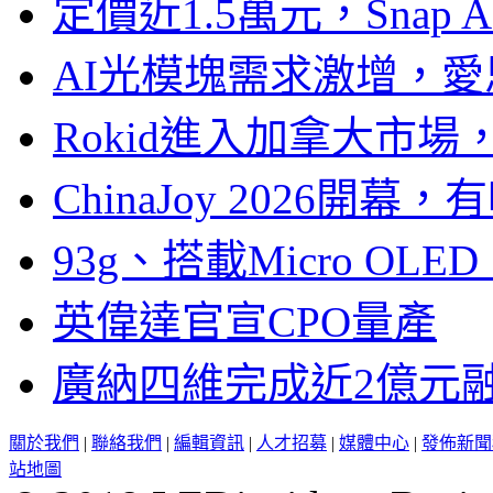
定價近1.5萬元，Snap
AI光模塊需求激增，愛
Rokid進入加拿大市
ChinaJoy 2026
93g、搭載Micro OL
英偉達官宣CPO量產
廣納四維完成近2億元
關於我們
|
聯絡我們
|
編輯資訊
|
人才招募
|
媒體中心
|
發佈新聞
站地圖