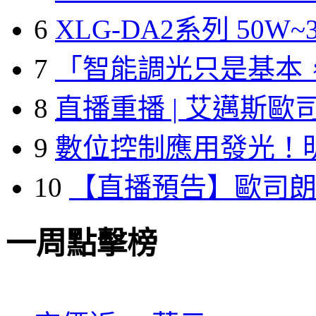
6
XLG-DA2系列 50W~3
7
「智能調光只是基本
8
直播重播 | 艾邁斯歐
9
數位控制應用發光！
10
【直播預告】歐司
一周點擊榜