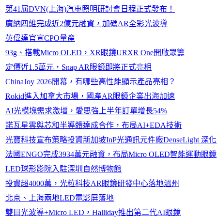
第41屆DVN(上海)汽車照明研討會日程正式發布！
廣納四維完成近2億元融資，加碼AR全彩光波導
英偉達官宣CPO量產
93g、搭載Micro OLED，XR眼鏡URXR One開啟眾籌
定價近1.5萬元，Snap AR眼鏡即將正式亮相
ChinaJoy 2026開幕，有哪些高性能顯示產品亮相？
Rokid進入加拿大市場，國產AR眼鏡企業出海加速
AI光模塊需求激增，愛思強上半年訂單增長54%
諾瓦星雲與芯和半導體達成合作，布局AI+EDA技術
光寶科技宣布策略投資新加坡InP光通訊元件廠DenseLight
法國ENGO完成3934萬元融資，布局Micro OLED智能運動眼鏡
LED球形影院入駐深圳自然博物館
投資超4000萬，光粒科技AR眼鏡研發中心落地溫州
北京、上海兩地LED電影屏落地
雙目光波導+Micro LED，Halliday推出第二代AI眼鏡