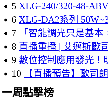
5
XLG-240/320-48-A
6
XLG-DA2系列 50W~3
7
「智能調光只是基本
8
直播重播 | 艾邁斯歐
9
數位控制應用發光！
10
【直播預告】歐司
一周點擊榜