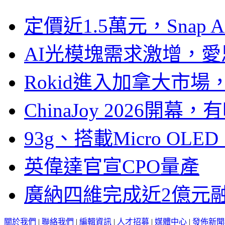
定價近1.5萬元，Snap
AI光模塊需求激增，愛
Rokid進入加拿大市
ChinaJoy 2026
93g、搭載Micro OL
英偉達官宣CPO量產
廣納四維完成近2億元
關於我們
|
聯絡我們
|
編輯資訊
|
人才招募
|
媒體中心
|
發佈新聞