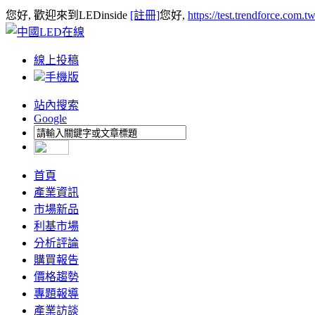
您好, 歡迎來到LEDinside
[註冊]
您好,
https://test.trendforce.com.
線上投稿
手機版
站內搜索
Google
首頁
產業資訊
市場新品
利基市場
分析評論
購買報告
價格趨勢
專題報導
產業訪談