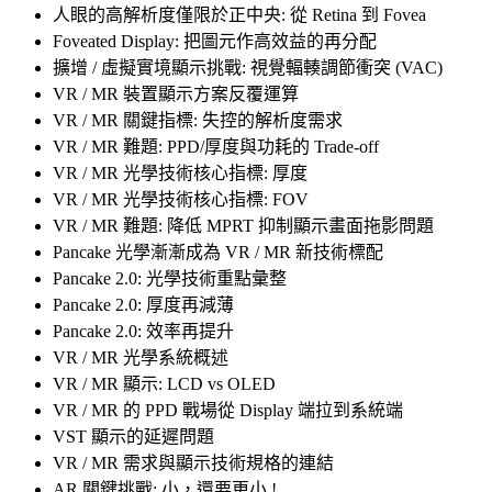
人眼的高解析度僅限於正中央: 從 Retina 到 Fovea
Foveated Display: 把圖元作高效益的再分配
擴增 / 虛擬實境顯示挑戰: 視覺輻輳調節衝突 (VAC)
VR / MR 裝置顯示方案反覆運算
VR / MR 關鍵指標: 失控的解析度需求
VR / MR 難題: PPD/厚度與功耗的 Trade-off
VR / MR 光學技術核心指標: 厚度
VR / MR 光學技術核心指標: FOV
VR / MR 難題: 降低 MPRT 抑制顯示畫面拖影問題
Pancake 光學漸漸成為 VR / MR 新技術標配
Pancake 2.0: 光學技術重點彙整
Pancake 2.0: 厚度再減薄
Pancake 2.0: 效率再提升
VR / MR 光學系統概述
VR / MR 顯示: LCD vs OLED
VR / MR 的 PPD 戰場從 Display 端拉到系統端
VST 顯示的延遲問題
VR / MR 需求與顯示技術規格的連結
AR 關鍵挑戰: 小，還要更小 !