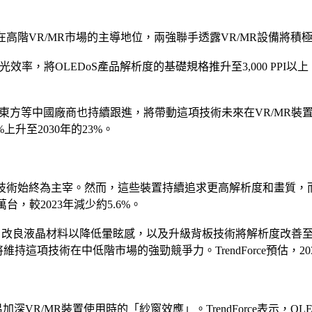
作確立OLEDoS在高階VR/MR市場的主導地位，兩強聯手透露VR/MR
效率，將OLEDoS產品解析度的基礎規格推升至3,000 PPI以上
視涯、京東方等中國廠商也持續跟進，將帶動這項技術未來在VR/MR裝
%上升至2030年的23%。
技術始終為主宰。然而，這些裝置持續追求更高解析度和畫質，而LC
0萬台，較2023年減少約5.6%。
例如，改良液晶材料以降低暈眩感，以及升級背板技術將解析度改善至高
持這項技術在中低階市場的強勁競爭力。TrendForce預估，20
VR/MR裝置使用時的「紗窗效應」。TrendForce表示，O