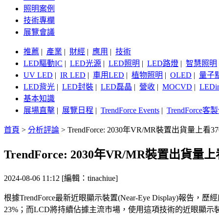
照明案例
技術專欄
展覽會議
推薦
|
產業
|
財經
|
應用
|
技術
LED驅動IC
|
LED光源
|
LED照明
|
LED路燈
|
智慧照明
UV LED
|
IR LED
|
車用LED
|
植物照明
|
OLED
|
量子
LED背光
|
LED封裝
|
LED磊晶
|
營收
|
MOCVD
|
LEDi
基本知識
展場直擊
|
展覽日程
|
TrendForce Events
|
TrendForce
首頁
>
分析評論
>
TrendForce: 2030年VR/MR裝置出貨
TrendForce: 2030年VR/MR裝置
2024-08-06 11:12 [編輯：tinachiue]
根據TrendForce最新近眼顯示裝置(Near-Eye Disp
23%；而LCD將持續佔據主流市場，使用這項技術的近眼顯示