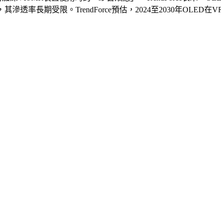
透率長期受限。TrendForce預估，2024至2030年OLED在