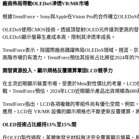
廠商佈局帶動OLEDoS滲透VR/MR市場
根據TrendForce，Sony與Apple在Vision Pro的合
OLEDoS使用CMOS技術，透過頂發射OLED元件達到更高的發光
OLEDoS顯示螢幕生產成本高，限制其滲透率成長。
TrendForce表示，除國際廠商踴躍佈局OLEDoS領域，
高階市場仍有潛力，TrendForce預估其技術占比將從2024年的7
開發資源投入、顯示規格反覆運算鞏固LCD競爭力
在主流近眼顯示裝置市場，受惠於Meta對性價比的考量，LCD
戰。TrendForce預估，2024年LCD近眼顯示產品出貨規模為68
TrendForce指出，LCD各項複雜的零組件尚有優化空間。
應用，LCD在 VR/MR 設備的顯示規格也不斷更新反覆運算，將維
OLED技術占比維持13%至15%間
在OLED製作過程，蒸鍍後發光材料無法完全覆蓋顯示螢幕，易加深