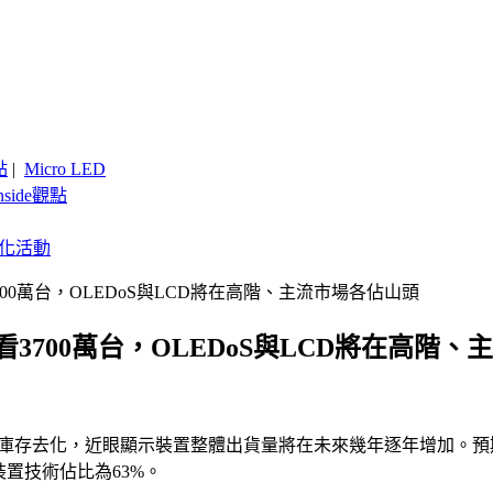
點
|
Micro LED
nside觀點
客製化活動
量上看3700萬台，OLEDoS與LCD將在高階、主流市場各佔山頭
出貨量上看3700萬台，OLEDoS與LCD將在高
lay)報告，歷經庫存去化，近眼顯示裝置整體出貨量將在未來幾年逐年增加。
裝置技術佔比為63%。