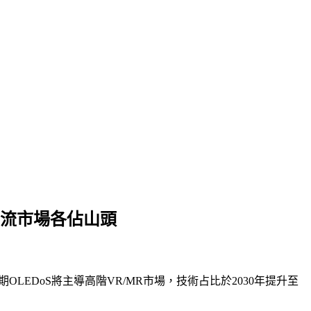
階、主流市場各佔山頭
預期OLEDoS將主導高階VR/MR市場，技術占比於2030年提升至