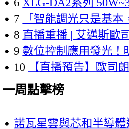
6
XLG-DA2系列 50W~3
7
「智能調光只是基本
8
直播重播 | 艾邁斯歐
9
數位控制應用發光！
10
【直播預告】歐司
一周點擊榜
諾瓦星雲與芯和半導體達