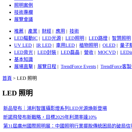
照明案例
技術專欄
展覽會議
推薦
|
產業
|
財經
|
應用
|
技術
LED驅動IC
|
LED光源
|
LED照明
|
LED路燈
|
智慧照明
UV LED
|
IR LED
|
車用LED
|
植物照明
|
OLED
|
量子
LED背光
|
LED封裝
|
LED磊晶
|
營收
|
MOCVD
|
LEDi
基本知識
展場直擊
|
展覽日程
|
TrendForce Events
|
TrendForce
首頁
>
LED 照明
LED 照明
新品發布｜鴻利智匯攝影燈系列LED光源煥新登場
昕諾飛發布新戰略，目標2029年利潤率達10%
第31屆廣州國際照明展：中國照明行業擺脫傳統困局的破局信