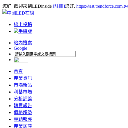
您好, 歡迎來到LEDinside
[註冊]
您好,
https://test.trendforce.com.
線上投稿
手機版
站內搜索
Google
首頁
產業資訊
市場新品
利基市場
分析評論
購買報告
價格趨勢
專題報導
產業訪談