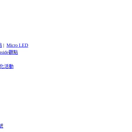
點
|
Micro LED
nside觀點
客製化活動
號