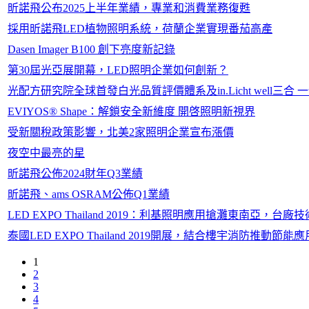
昕諾飛公布2025上半年業績，專業和消費業務復甦
採用昕諾飛LED植物照明系統，荷蘭企業實現番茄高產
Dasen Imager B100 創下亮度新記錄
第30屆光亞展開幕，LED照明企業如何創新？
光配方研究院全球首發白光品質評價體系及in.Licht well三合 
EVIYOS® Shape：解鎖安全新維度 開啓照明新視界
受新關稅政策影響，北美2家照明企業宣布漲價
夜空中最亮的星
昕諾飛公佈2024財年Q3業績
昕諾飛、ams OSRAM公佈Q1業績
LED EXPO Thailand 2019：利基照明應用搶灘東南亞，台
泰國LED EXPO Thailand 2019開展，結合樓宇消防推動節能應
1
2
3
4