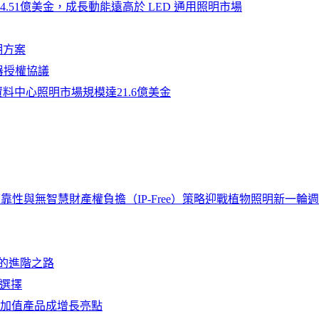
長至14.51億美金，成長動能遠高於 LED 通用照明市場
明方案
器授權協議
全球資料中心照明市場規模達21.6億美金
可靠性與無智慧財產權負擔（IP-Free）策略迎戰植物照明新一輪
明的進階之路
想選擇
與高附加值產品成增長亮點