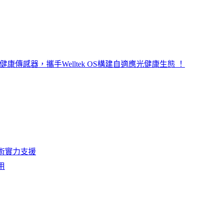
一健康傳感器，攜手Welltek OS構建自適應光健康生態 ！
廠技術實力支援
用