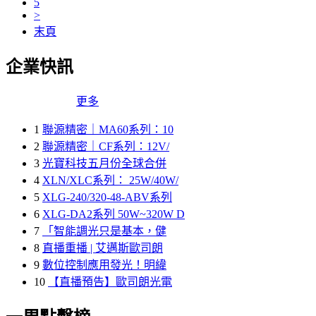
5
>
末頁
企業快訊
更多
1
聯源精密｜MA60系列：10
2
聯源精密｜CF系列：12V/
3
光寶科技五月份全球合併
4
XLN/XLC系列： 25W/40W/
5
XLG-240/320-48-ABV系列
6
XLG-DA2系列 50W~320W D
7
「智能調光只是基本，健
8
直播重播 | 艾邁斯歐司朗
9
數位控制應用發光！明緯
10
【直播預告】歐司朗光電