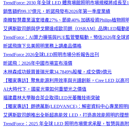
TrendForce: 2030 年全球 LED 體育場館照明市場規模將成
銷售額約99.37億元，昕諾飛發布2026年第一季度業績
南韓智慧農業溫室增產27%、節能40% 加碼投資Philips植物照
艾邁斯歐司朗與伊戈爾達成歐司朗（OSRAM）品牌LED驅動
TrendForce：AI算力擴張與PUE監管雙驅動，預估2026年
昕諾飛旗下北美照明業務上調產品價格
TrendForce 2026全球LED照明市場分析報告出刊
昕諾飛：2026年中國市場宣布漲價
木林森成功競買普瑞光電34.7849%股權，成交價9億元
【獨家專訪】聚焦能源利用效率與光譜創新，Cree LED 以高
AI大時代下，國星光電如何重塑光之價值
福建農林大學聯合茶企取得LED光萎雕技術突破
【獨家專訪】朗德萬斯(LEDVANCE)：解密資料中心專業照
艾邁斯歐司朗推出全新超高能效 LED，打造高效能照明的理
TrendForce：2025 年全球 LED 照明市場需求承壓，智慧