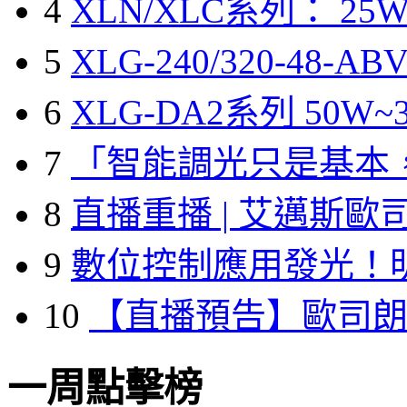
4
XLN/XLC系列： 25W
5
XLG-240/320-48-A
6
XLG-DA2系列 50W~3
7
「智能調光只是基本
8
直播重播 | 艾邁斯歐
9
數位控制應用發光！
10
【直播預告】歐司
一周點擊榜