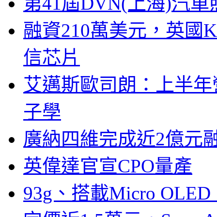
第41屆DVN(上海)
融資210萬美元，英國Ku
信芯片
艾邁斯歐司朗：上半年
子學
廣納四維完成近2億元
英偉達官宣CPO量產
93g、搭載Micro OL