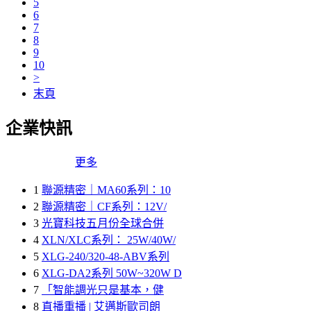
5
6
7
8
9
10
>
末頁
企業快訊
更多
1
聯源精密｜MA60系列：10
2
聯源精密｜CF系列：12V/
3
光寶科技五月份全球合併
4
XLN/XLC系列： 25W/40W/
5
XLG-240/320-48-ABV系列
6
XLG-DA2系列 50W~320W D
7
「智能調光只是基本，健
8
直播重播 | 艾邁斯歐司朗