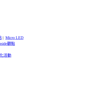
點
|
Micro LED
nside觀點
客製化活動