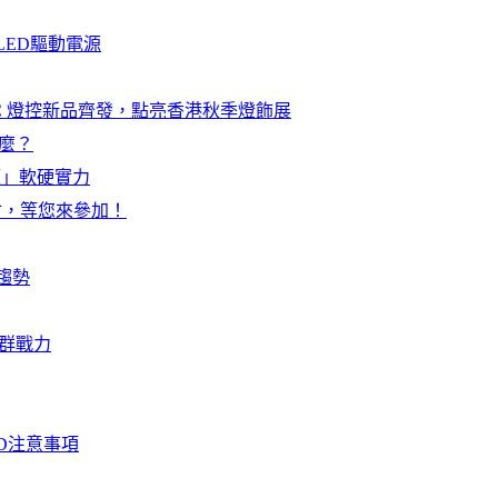
專用LED驅動電源
C 燈控新品齊發，點亮香港秋季燈飾展
什麼？
源」軟硬實力
會，等您來參加！
趨勢
揮群戰力
ED注意事項