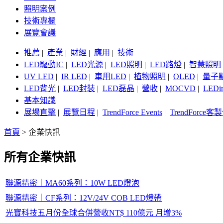
照明案例
技術專欄
展覽會議
推薦
|
產業
|
財經
|
應用
|
技術
LED驅動IC
|
LED光源
|
LED照明
|
LED路燈
|
智慧照明
UV LED
|
IR LED
|
車用LED
|
植物照明
|
OLED
|
量子
LED背光
|
LED封裝
|
LED磊晶
|
營收
|
MOCVD
|
LEDi
基本知識
展場直擊
|
展覽日程
|
TrendForce Events
|
TrendForce
首頁
>
企業快訊
所有企業快訊
聯源精密｜MA60系列：10W LED燈泡
聯源精密｜CF系列：12V/24V COB LED燈帶
光寶科技五月份全球合併營收NT$ 110億元 月增3%