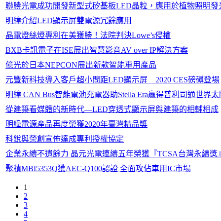
聯勝光電成功開發新型式矽基板LED晶粒，應用於植物照明發光效
明緯介紹LED顯示屏雙電源冗餘應用
晶電燈絲燈專利在美獲勝！法院判決Lowe’s侵權
BXB卡訊電子在ISE展出智慧影音AV over IP解決方案
億光於日本NEPCON展出新款智能車用產品
元豐新科技導入客戶超小間距LED顯示屏 2020 CES磅礡登場
明緯 CAN Bus智能電池充電器助Stella Era贏得普利司通
從建築看媒體的新時代—LED穿透式顯示屏與建築的相輔相成
明緯電源產品再度榮獲2020年臺灣精品獎
科銳與榮創宣佈達成專利授權協定
企業永續不遺餘力 晶元光電連續五年榮獲『TCSA台灣永續獎
聚積MBI5353Q獲AEC-Q100認證 全面攻佔車用IC市場
1
2
3
4