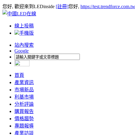
您好, 歡迎來到LEDinside
[註冊]
您好,
https://test.trendforce.com.
線上投稿
手機版
站內搜索
Google
首頁
產業資訊
市場新品
利基市場
分析評論
購買報告
價格趨勢
專題報導
產業訪談