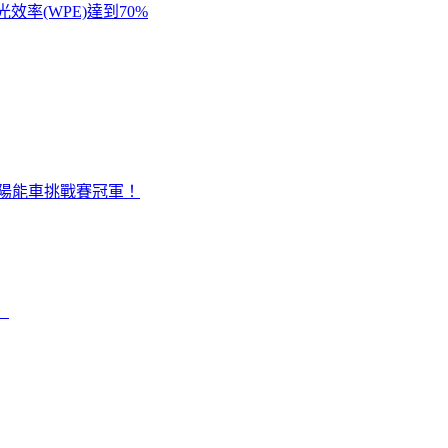
率(WPE)達到70%
世界太陽能車挑戰賽冠軍！
』