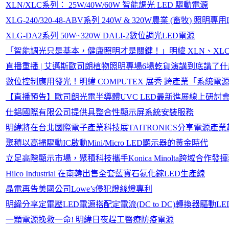
XLN/XLC系列： 25W/40W/60W 智能調光 LED 驅動電源
XLG-240/320-48-ABV系列 240W & 320W農業 (畜牧) 照明
XLG-DA2系列 50W~320W DALI-2數位調光LED電源
「智能調光只是基本，健康照明才是關鍵！」明緯 XLN、XL
直播重播 | 艾邁斯歐司朗植物照明專場6場乾貨演講到底講了
數位控制應用發光！明緯 COMPUTEX 展秀 跨產業「系統電
【直播預告】歐司朗光電半導體UVC LED最新進展線上研討
仕錩國際有限公司提供具整合性顯示屏系統安裝服務
明緯將在台北國際電子產業科技展TAITRONICS分享電源產業
聚積以高掃驅動IC啟動Mini/Micro LED顯示器的黃金時代
立足高階顯示市場，聚積科技攜手Konica Minolta跨域合作發
Hilco Industrial 在南韓出售全套藍寶石氮化鎵LED生產線
晶電再告美國公司Lowe’s侵犯燈絲燈專利
明緯分享定電壓LED電源搭配定電流(DC to DC)轉換器驅動L
一顆電源挽救一命! 明緯日夜趕工醫療防疫電源