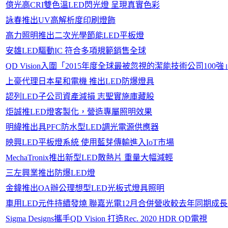
億光高CRI雙色溫LED閃光燈 呈現真實色彩
詠春推出UV高解析度印刷燈飾
高力照明推出二次光學節能LED平板燈
安雄LED驅動IC 符合多項規範銷售全球
QD Vision入圍「2015年度全球最被忽視的潔能技術公司100強
上豪代理日本星和電機 推出LED防爆燈具
認列LED子公司資產減損 志聖實施庫藏股
炬誠推LED燈客製化，營造專屬照明效果
明緯推出具PFC防水型LED調光電源供應器
映興LED平板燈系統 使用藍芽傳輸進入IoT市場
MechaTronix推出新型LED散熱片 重量大幅減輕
三左興業推出防爆LED燈
金鍏推出OA辦公理想型LED光板式燈具照明
車用LED元件持續發燒 聯嘉光電12月合併營收較去年同期成長5
Sigma Designs攜手QD Vision 打造Rec. 2020 HDR QD電視