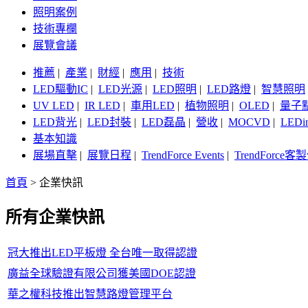
照明案例
技術專欄
展覽會議
推薦
|
產業
|
財經
|
應用
|
技術
LED驅動IC
|
LED光源
|
LED照明
|
LED路燈
|
智慧照明
UV LED
|
IR LED
|
車用LED
|
植物照明
|
OLED
|
量子
LED背光
|
LED封裝
|
LED磊晶
|
營收
|
MOCVD
|
LEDi
基本知識
展場直擊
|
展覽日程
|
TrendForce Events
|
TrendForce
首頁
>
企業快訊
所有企業快訊
冠大推出LED平板燈 全台唯一取得認證
廣益全球驗證有限公司獲美國DOE認證
華之權科技推出智慧路燈管理平台