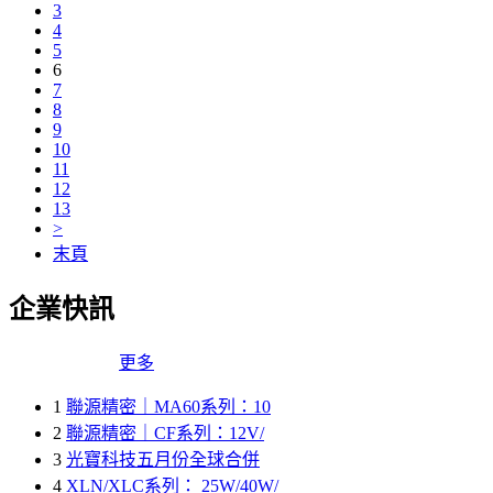
3
4
5
6
7
8
9
10
11
12
13
>
末頁
企業快訊
更多
1
聯源精密｜MA60系列：10
2
聯源精密｜CF系列：12V/
3
光寶科技五月份全球合併
4
XLN/XLC系列： 25W/40W/