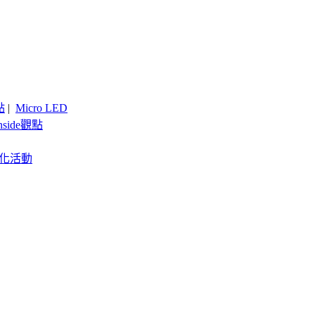
點
|
Micro LED
nside觀點
客製化活動