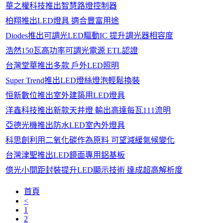
華之權科技推出智慧路燈控制器
柏翔推出LED燈具 適合豐富用途
Diodes推出可調光LED驅動IC 提升調光器相容度
浩然150瓦高功率可調光電源 ETL認證
台灣堂華推出多款 戶外LED照明
Super Trend推出LED燈絲燈泡輕鬆換裝
恒新數位推出室外建築用LED燈具
洋鑫科技推出新款天井燈 輸出高達每瓦111流明
亞德光機推出防水LED室內外燈具
科思創利用二氧化碳作為原料 可望減緩氣候變化
台灣津聖推出LED鏡面專用鋁基板
億光小間距封裝提升LED顯示技術 達成超高解析度
首頁
<
1
2