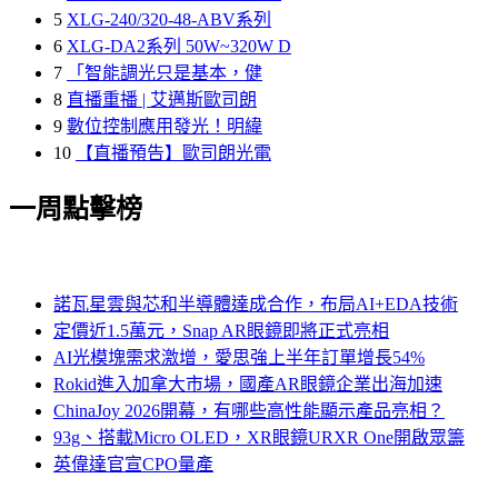
5
XLG-240/320-48-ABV系列
6
XLG-DA2系列 50W~320W D
7
「智能調光只是基本，健
8
直播重播 | 艾邁斯歐司朗
9
數位控制應用發光！明緯
10
【直播預告】歐司朗光電
一周點擊榜
諾瓦星雲與芯和半導體達成合作，布局AI+EDA技術
定價近1.5萬元，Snap AR眼鏡即將正式亮相
AI光模塊需求激增，愛思強上半年訂單增長54%
Rokid進入加拿大市場，國產AR眼鏡企業出海加速
ChinaJoy 2026開幕，有哪些高性能顯示產品亮相？
93g、搭載Micro OLED，XR眼鏡URXR One開啟眾籌
英偉達官宣CPO量產