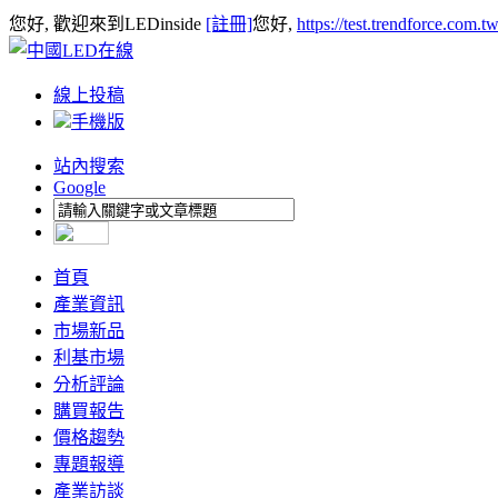
您好, 歡迎來到LEDinside
[註冊]
您好,
https://test.trendforce.com.
線上投稿
手機版
站內搜索
Google
首頁
產業資訊
市場新品
利基市場
分析評論
購買報告
價格趨勢
專題報導
產業訪談