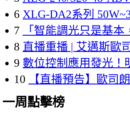
6
XLG-DA2系列 50W~3
7
「智能調光只是基本
8
直播重播 | 艾邁斯歐
9
數位控制應用發光！
10
【直播預告】歐司
一周點擊榜