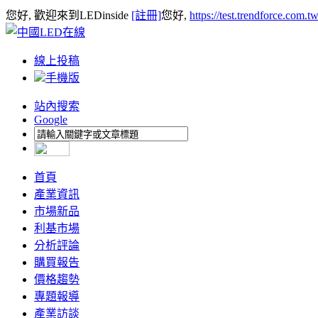
您好, 歡迎來到LEDinside
[註冊]
您好,
https://test.trendforce.com.
線上投稿
手機版
站內搜索
Google
首頁
產業資訊
市場新品
利基市場
分析評論
購買報告
價格趨勢
專題報導
產業訪談