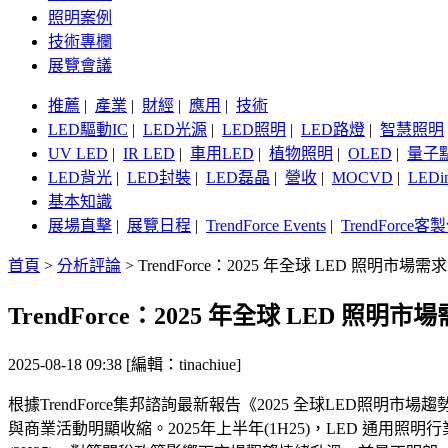
照明案例
技術專欄
展覽會議
推薦
|
產業
|
財經
|
應用
|
技術
LED驅動IC
|
LED光源
|
LED照明
|
LED路燈
|
智慧照明
UV LED
|
IR LED
|
車用LED
|
植物照明
|
OLED
|
量子
LED背光
|
LED封裝
|
LED磊晶
|
營收
|
MOCVD
|
LEDi
基本知識
展場直擊
|
展覽日程
|
TrendForce Events
|
TrendForce
首頁
>
分析評論
>
TrendForce：2025 年全球 LED 照
TrendForce：2025 年全球 LED
2025-08-18 09:38 [編輯：tinachiue]
根據TrendForce集邦諮詢最新報告《2025 全球LED照
與商業活動明顯收縮。2025年上半年(1H25)，LED 