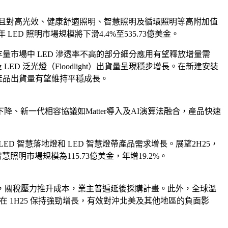
在，且對高光效、健康舒適照明、智慧照明及循環照明等高附加值
ED 照明市場規模將下滑4.4%至535.73億美金。
年存量市場中 LED 滲透率不高的部分細分應用有望釋放增量需
 泛光燈（Floodlight）出貨量呈現穩步增長。在新建安裝
代表的產品出貨量有望維持平穩成長。
新一代相容協議如Matter導入及AI演算法融合，產品快速
LED 智慧落地燈和 LED 智慧燈帶產品需求增長。展望2H25，
慧照明市場規模為115.73億美金，年增19.2%。
%，關稅壓力推升成本，業主普遍延後採購計畫。此外，全球溫
在 1H25 保持強勁增長，有效對沖北美及其他地區的負面影