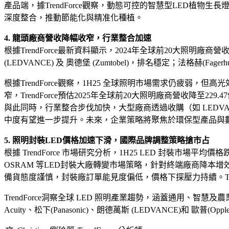
產品端，據TrendForce觀察，動態可控的智慧型LED
深度整合，推動節能化與精准化種植。
4. 龍頭廠商營收降幅收窄，行業整合加速
根據TrendForce最新資料顯示，2024年全球前20大照明廠商營收為
(LEDVANCE) 及 奧德堡 (Zumtobel)，排名穩定；法格赫(Fag
根據TrendForce觀察，1H25 全球照明市場需求仍疲
窄，TrendForce預估2025年全球前20大照明廠商營收降至229.
與此同時，行業整合步伐加快，大型廠商透過收購（如 LEDVANC
中度有望進一步提升。未來，企業策略將聚焦於環保型產品與數
5. 照明封裝LED價格加速下滑，國際品牌調整策略搶市占
根據 TrendForce 市場研究分析，1H25 LED 封裝市
OSRAM 等LED封裝大廠轉變市場策略，針對終端廠商降本
備貨態度謹慎，封裝廠訂單能見度偏低，價格下探壓力持續。TrendFor
TrendForce洞察全球 LED 照明產業趨勢，涵蓋通用、智
Acuity、松下(Panasonic)、朗德萬斯 (LEDVANCE