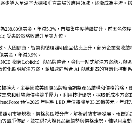
植物生長燈逐步導入至溫室大棚和垂直農場等應用領域，逐漸成為主流
238.83億美金，年減5.3%，市場集中度持續提升。前五名依序為 昕諾飛 (
erhult) 受惠於戰略收購升至第九位。
弱，但高光效、人因健康、智慧與循環照明產品佔比上升，部分企業
47億美金，年減3.9%。
E 收購 Loblicht）與品牌整合，強化一站式解決方案能力與區域
位化照明解決方案，並加速向融合 AI 與感測器的智慧化控制
場平均價格跌幅擴大，主要因歐美國際品牌廠商調整產品結構和價格策略，優
增效需求和封裝廠價格競爭壓力，利用技術優勢，採取低成本方案或
ce 預估2025 年照明 LED 產值將降至33.25億美元，年減7
慧及農業照明市場規模、價格與區域分佈，解析封裝市場發展。報告追蹤前
)和 歐普(Opple)等競爭佈局，並提供7大燈具品類趨勢與價格走勢，輔以