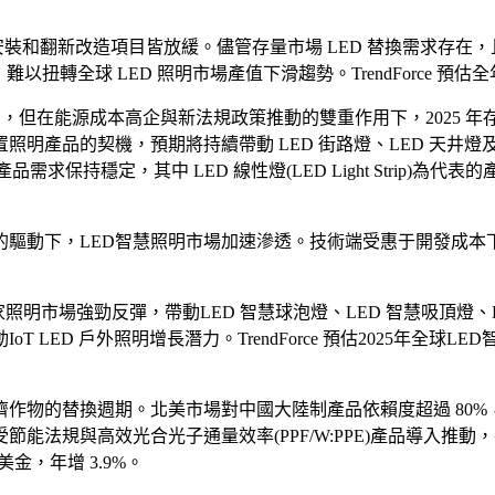
新建安裝和翻新改造項目皆放緩。儘管存量市場 LED 替換需求存
全球 LED 照明市場產值下滑趨勢。TrendForce 預估全年 L
疲弱，但在能源成本高企與新法規政策推動的雙重作用下，2025 
品的契機，預期將持續帶動 LED 街路燈、LED 天井燈及 LED
需求保持穩定，其中 LED 線性燈(LED Light Strip)為
動下，LED智慧照明市場加速滲透。技術端受惠于開發成本下降、
居家照明市場強勁反彈，帶動LED 智慧球泡燈、LED 智慧吸頂燈、
D 戶外照明增長潛力。TrendForce 預估2025年全球LED智
作物的替換週期。北美市場對中國大陸制產品依賴度超過 80
法規與高效光合光子通量效率(PPF/W:PPE)產品導入推動，
億美金，年增 3.9%。