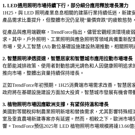
1. LED通用照明市場持續下行，部分細分應用釋放增長潛力
1H25，與 LED 照明產業息息相關的建築行業持續低迷，
產品需求比重提升，但整體市況仍呈現“量價齊跌”的疲軟態勢，難以扭轉
從產品與應用端觀察，TrendForce指出，儘管宏觀經濟環境
求。其中，戶外照明、工業照明與應急照明等領域具備重新配置照明產
市場，受人工智慧 (AI) 數位基礎設施建設熱潮推動，相關照明產品
2. 智慧照明滲透提速，智慧居家和智慧城市應用拉動市場增長
在節能減排政策、使用者對動態調光調色和人因健康照明追求的驅
推向市場，整體出貨量持續保持增長。
正如TrendForce年初預期，1H25消費端市場需求改善，智慧
政府將在基礎設施建設方面加大投資，智慧城市發展有機會帶動IoT LE
3. 植物照明市場因應歐洲支撐，有望保持溫和增長
美國對等關稅抑制農業照明新增和替換需求，尤其影響特殊經濟
室及垂直農場新建專案亦有延遲。然而，相較之下，歐洲市場受節能
響。TrendForce預估2025年 LED 植物照明市場規模將達13.66