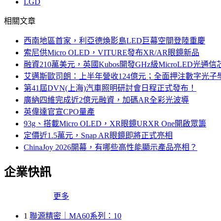
LGD
相關文章
西南地區首家，利亞德煥影島LED巨幕空間登陸重慶
索尼供Micro OLED，VITURE發布XR/AR眼鏡新品
融資210萬美元，英國Kubos開發GHz級MicroLED光通信
艾邁斯歐司朗：上半年營收124億元；全面押注數字光子
第41屆DVN(上海)汽車照明研討會日程正式發布！
廣納四維完成近2億元融資，加碼AR全彩光波導
英偉達官宣CPO量產
93g、搭載Micro OLED，XR眼鏡URXR One開啟眾籌
定價近1.5萬元，Snap AR眼鏡即將正式亮相
ChinaJoy 2026開幕，有哪些高性能顯示產品亮相？
企業快訊
更多
1
聯源精密｜MA60系列：10