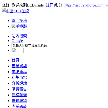
您好, 歡迎來到LEDinside
[註冊]
您好,
https://test.trendforce.com.
線上投稿
手機版
站內搜索
Google
首頁
產業資訊
市場新品
利基市場
分析評論
購買報告
價格趨勢
專題報導
產業訪談