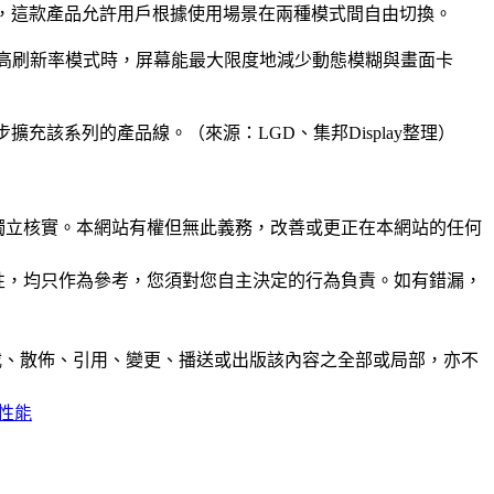
，這款產品允許用戶根據使用場景在兩種模式間自由切換。
Hz的高刷新率模式時，屏幕能最大限度地減少動態模糊與畫面卡
該系列的產品線。（來源：LGD、集邦Display整理）
未經獨立核實。本網站有權但無此義務，改善或更正在本網站的任何
準確性，均只作為參考，您須對您自主決定的行為負責。如有錯漏，
制、轉載、散佈、引用、變更、播送或出版該內容之全部或局部，亦不
性能