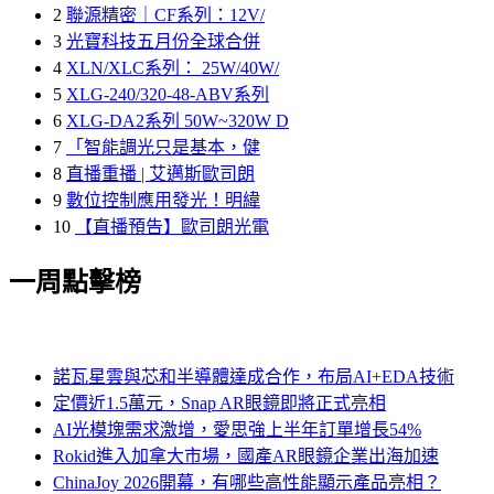
2
聯源精密｜CF系列：12V/
3
光寶科技五月份全球合併
4
XLN/XLC系列： 25W/40W/
5
XLG-240/320-48-ABV系列
6
XLG-DA2系列 50W~320W D
7
「智能調光只是基本，健
8
直播重播 | 艾邁斯歐司朗
9
數位控制應用發光！明緯
10
【直播預告】歐司朗光電
一周點擊榜
諾瓦星雲與芯和半導體達成合作，布局AI+EDA技術
定價近1.5萬元，Snap AR眼鏡即將正式亮相
AI光模塊需求激增，愛思強上半年訂單增長54%
Rokid進入加拿大市場，國產AR眼鏡企業出海加速
ChinaJoy 2026開幕，有哪些高性能顯示產品亮相？