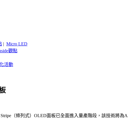
點
|
Micro LED
nside觀點
客製化活動
面板
z RGB Stripe（條列式）OLED面板已全面進入量產階段，該