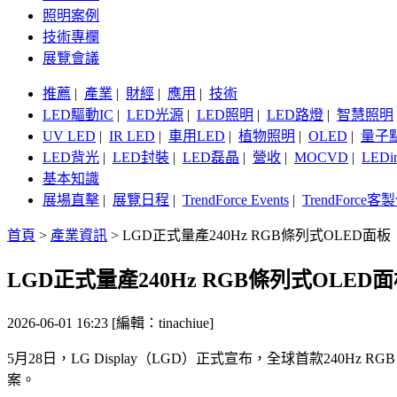
照明案例
技術專欄
展覽會議
推薦
|
產業
|
財經
|
應用
|
技術
LED驅動IC
|
LED光源
|
LED照明
|
LED路燈
|
智慧照明
UV LED
|
IR LED
|
車用LED
|
植物照明
|
OLED
|
量子
LED背光
|
LED封裝
|
LED磊晶
|
營收
|
MOCVD
|
LEDi
基本知識
展場直擊
|
展覽日程
|
TrendForce Events
|
TrendForce
首頁
>
產業資訊
>
LGD正式量產240Hz RGB條列式OLED面板
LGD正式量產240Hz RGB條列式OLED
2026-06-01 16:23 [編輯：tinachiue]
5月28日，LG Display（LGD）正式宣布，全球首款240H
案。