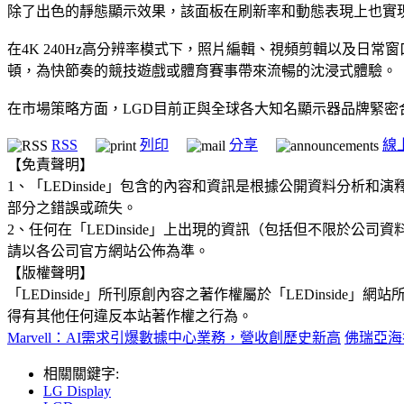
除了出色的靜態顯示效果，該面板在刷新率和動態表現上也實
在4K 240Hz高分辨率模式下，照片編輯、視頻剪輯以及日常
頓，為快節奏的競技遊戲或體育賽事帶來流暢的沈浸式體驗。
在市場策略方面，LGD目前正與全球各大知名顯示器品牌緊密合
RSS
列印
分享
線
【免責聲明】
1、「LEDinside」包含的內容和資訊是根據公開資料分
部分之錯誤或疏失。
2、任何在「LEDinside」上出現的資訊（包括但不限於
請以各公司官方網站公佈為準。
【版權聲明】
「LEDinside」所刊原創內容之著作權屬於「LEDins
得有其他任何違反本站著作權之行為。
Marvell：AI需求引爆數據中心業務，營收創歷史新高
佛瑞亞海
相關關鍵字:
LG Display