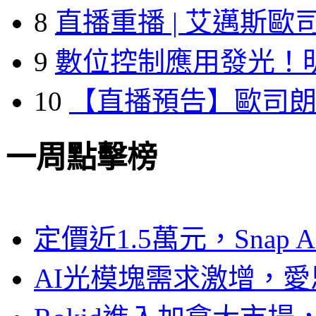
8
直播重播 | 艾邁斯歐
9
數位控制應用發光！
10
【直播預告】歐司
一周點擊榜
定價近1.5萬元，Snap
AI光模塊需求激增，愛