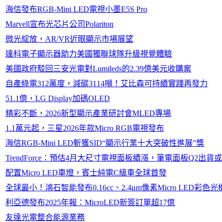
海信發布RGB-Mini LED電視小墨E5S Pro
Marvell宣布光芯片公司Polariton
微光綻放，AR/VR近眼顯示市場展望
達科電子顯示器助力美國獨聯球隊升級視覺體驗
美國政府駁回三安光電對Lumileds的2.39億美元收購案
自產綠電312萬度，減碳3114噸！艾比森可持續實踐再發力
51.1億，LG Display加碼OLED
精彩不斷，2026新型顯示產業研討會MLED專場
1.1萬元起，三星2026年款Micro RGB電視發布
海信RGB-Mini LED斬獲SID“顯示行業十大突破性進展”獎
TrendForce：預估4月大尺寸電視面板續漲，筆電面板Q2出貨
配置Micro LED車燈，賓士純電C級車全球首發
全球最小！鴻石智能發布0.16cc、2.4μm像素Micro LED彩色光
利亞德發布2025年報：MicroLED新簽訂單超17億
友達光電整合能源業務