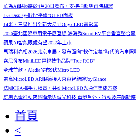
華為AI眼鏡將於4月20日發布，支持拍照與實時翻譯
LG Display推出“平價”OLED面板
14米，三星推出全新大尺寸Onyx LED電影屏
2026臺北國際車用電子展登場 鴻海秀Smart EV平台垂直整合
蘋果AI智能眼鏡有望2027年上市
馬瑞利亮相2026北京車展，發布面向“軟件定義”時代的汽車照
索尼發布MiniLED電視技術品牌“True RGB”
全球首款，Aledia發布9伏Micro LED
雷鳥MicroLED AR眼鏡接入京東智能體JoyGlance
法國CEA攜手力積電，共研MicroLED光通信集成方案
群創光電推動智慧顯示與調光科技 重塑戶外、行動及座艙新時
首頁
<