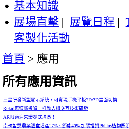
基本知識
展場直擊
|
展覽日程
|
客製化活動
首頁
>
應用
所有應用資訊
三星研發新型顯示系統，可實現手機平板2D/3D畫面切換
Rokid再獲新投資，推動人機交互技術研發
AR眼鏡迎來爆發式增長！
南韓智慧農業溫室增產27%、節能40% 加碼投資Philips植物照