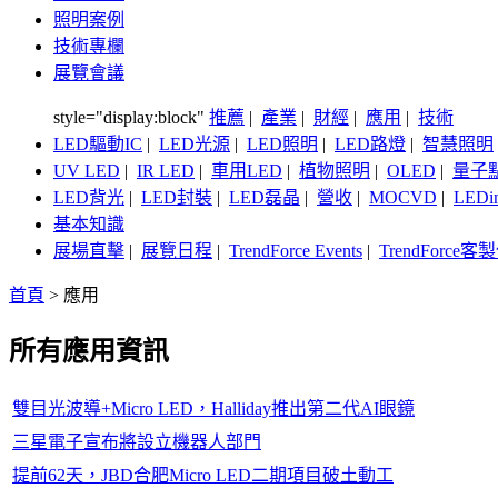
照明案例
技術專欄
展覽會議
style="display:block"
推薦
|
產業
|
財經
|
應用
|
技術
LED驅動IC
|
LED光源
|
LED照明
|
LED路燈
|
智慧照明
UV LED
|
IR LED
|
車用LED
|
植物照明
|
OLED
|
量子
LED背光
|
LED封裝
|
LED磊晶
|
營收
|
MOCVD
|
LEDi
基本知識
展場直擊
|
展覽日程
|
TrendForce Events
|
TrendForce
首頁
>
應用
所有應用資訊
雙目光波導+Micro LED，Halliday推出第二代AI眼鏡
三星電子宣布將設立機器人部門
提前62天，JBD合肥Micro LED二期項目破土動工