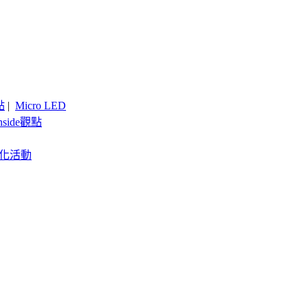
點
|
Micro LED
nside觀點
客製化活動