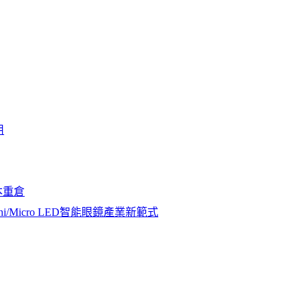
用
本重倉
icro LED智能眼鏡產業新範式