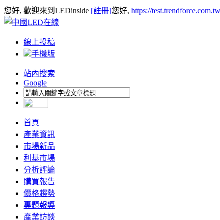
您好, 歡迎來到LEDinside
[註冊]
您好,
https://test.trendforce.com.
線上投稿
手機版
站內搜索
Google
首頁
產業資訊
市場新品
利基市場
分析評論
購買報告
價格趨勢
專題報導
產業訪談