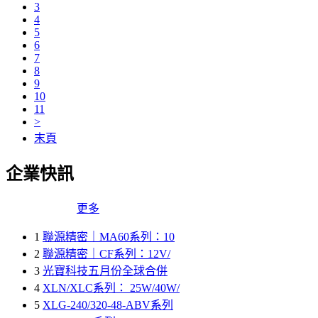
3
4
5
6
7
8
9
10
11
>
末頁
企業快訊
更多
1
聯源精密｜MA60系列：10
2
聯源精密｜CF系列：12V/
3
光寶科技五月份全球合併
4
XLN/XLC系列： 25W/40W/
5
XLG-240/320-48-ABV系列