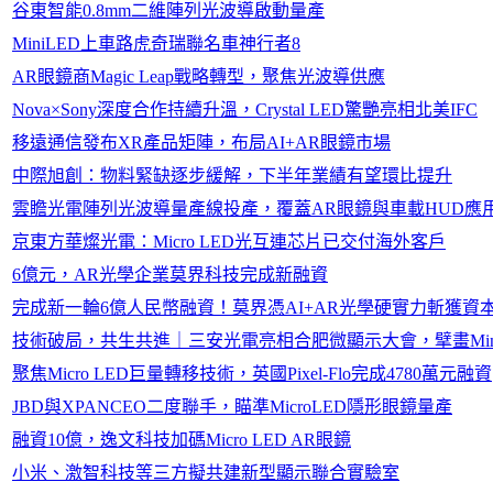
谷東智能0.8mm二維陣列光波導啟動量產
MiniLED上車路虎奇瑞聯名車神行者8
AR眼鏡商Magic Leap戰略轉型，聚焦光波導供應
Nova×Sony深度合作持續升溫，Crystal LED驚艷亮相北美IFC
移遠通信發布XR產品矩陣，布局AI+AR眼鏡市場
中際旭創：物料緊缺逐步緩解，下半年業績有望環比提升
雲瞻光電陣列光波導量產線投產，覆蓋AR眼鏡與車載HUD應
京東方華燦光電：Micro LED光互連芯片已交付海外客戶
6億元，AR光學企業莫界科技完成新融資
完成新一輪6億人民幣融資！莫界憑AI+AR光學硬實力斬獲資
技術破局，共生共進｜三安光電亮相合肥微顯示大會，擘畫Mini/M
聚焦Micro LED巨量轉移技術，英國Pixel-Flo完成4780萬元融資
JBD與XPANCEO二度聯手，瞄準MicroLED隱形眼鏡量產
融資10億，逸文科技加碼Micro LED AR眼鏡
小米、激智科技等三方擬共建新型顯示聯合實驗室