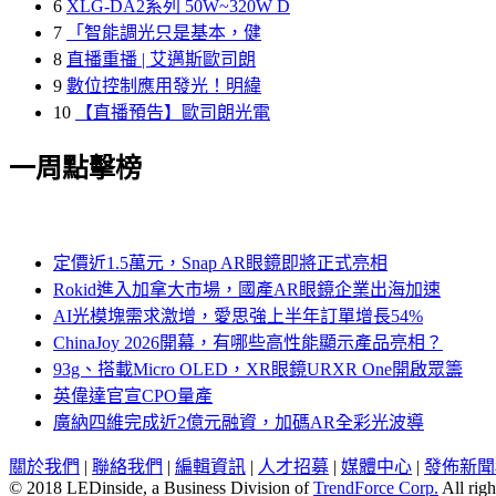
6
XLG-DA2系列 50W~320W D
7
「智能調光只是基本，健
8
直播重播 | 艾邁斯歐司朗
9
數位控制應用發光！明緯
10
【直播預告】歐司朗光電
一周點擊榜
定價近1.5萬元，Snap AR眼鏡即將正式亮相
Rokid進入加拿大市場，國產AR眼鏡企業出海加速
AI光模塊需求激增，愛思強上半年訂單增長54%
ChinaJoy 2026開幕，有哪些高性能顯示產品亮相？
93g、搭載Micro OLED，XR眼鏡URXR One開啟眾籌
英偉達官宣CPO量產
廣納四維完成近2億元融資，加碼AR全彩光波導
關於我們
|
聯絡我們
|
編輯資訊
|
人才招募
|
媒體中心
|
發佈新聞
© 2018 LEDinside, a Business Division of
TrendForce Corp.
All righ