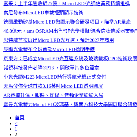
富采：上半年營收近25億，Micro LED/光通信業務持續推進
索尼發布MicroLED車載擡頭顯示技術
德國啟動矽基Micro LED微顯示聯合研發項目，瞄準AR量產
46.8億元，ams OSRAM出售“非光學模擬/混合信號傳感器業務
思特威首次展出Micro LED光互連，預計2027年商用
辰顯光電發布全球首款Micro-LED透明手錶
京東方：已成立MicroLED光互連系統及玻璃載板CPO技術攻
諾視科技發佈芯眸®P13 ，開啟單片多色篇章
小象光顯M223 MicroLED騎行導航光機正式交付
天馬發佈全球首款3.16英吋Micro LED透明圓屏
AR賽道升溫，服裝、炸鍋、音頻企業紛紛入局
雷曼光電發力MicroLED玻璃基，與南方科技大學開展聯合研
首頁
<
1
2