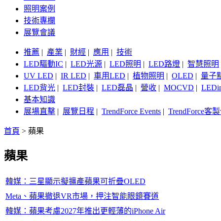
照明案例
技術專欄
展覽會議
推薦
|
產業
|
財經
|
應用
|
技術
LED驅動IC
|
LED光源
|
LED照明
|
LED路燈
|
智慧照明
UV LED
|
IR LED
|
車用LED
|
植物照明
|
OLED
|
量子
LED背光
|
LED封裝
|
LED磊晶
|
營收
|
MOCVD
|
LEDi
基本知識
展場直擊
|
展覽日程
|
TrendForce Events
|
TrendForce
首頁
>
蘋果
蘋果
韓媒：三星顯示擬擴產蘋果可折疊OLED
Meta、蘋果撤退VR市場，押注智能眼鏡賽道
韓媒：蘋果考慮2027年推出更輕薄的iPhone Air