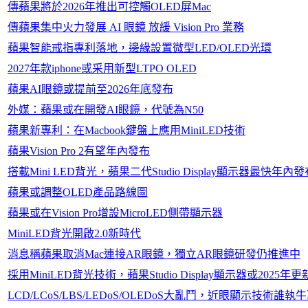
傳蘋果將於2026年推出可控觸OLED屏Mac
傳蘋果集中火力發展 AI 眼鏡 放緩 Vision Pro 業務
蘋果智能戒指專利落地，邊緣設置微型LED/OLED光環
2027年款iphone或采用新型LTPO OLED
蘋果AI眼鏡或提前至2026年底發布
外媒：蘋果或在開發AI眼鏡，代號為N50
蘋果新專利：在Macbook鍵盤上應用MiniLED技術
蘋果Vision Pro 2有望年內發布
搭載Mini LED背光，蘋果二代Studio Display顯示器最快年內發
蘋果或調整OLED產品路線圖
蘋果或在Vision Pro增設MicroLED側帶顯示器
MiniLED背光開啟2.0新時代
消息稱蘋果取消Mac連接AR眼鏡，獨立AR眼鏡研發仍推進中
採用MiniLED背光技術，蘋果Studio Display顯示器或2025年更
LCD/LCoS/LBS/LEDoS/OLEDoS大亂鬥，近眼顯示技術誰執