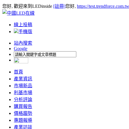
您好, 歡迎來到LEDinside
[註冊]
您好,
https://test.trendforce.com.
線上投稿
手機版
站內搜索
Google
首頁
產業資訊
市場新品
利基市場
分析評論
購買報告
價格趨勢
專題報導
產業訪談