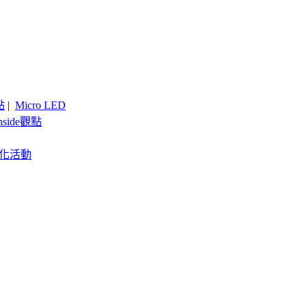
點
|
Micro LED
nside觀點
客製化活動