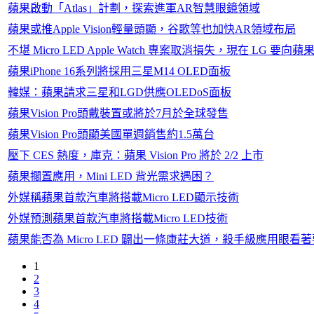
蘋果啟動「Atlas」計劃，探索進軍AR智慧眼鏡領域
蘋果或推Apple Vision輕量頭顯，谷歌等也加快AR領域布局
不堪 Micro LED Apple Watch 專案取消損失，現在 LG 要向
蘋果iPhone 16系列將採用三星M14 OLED面板
韓媒：蘋果請求三星和LGD供應OLEDoS面板
蘋果Vision Pro頭戴裝置或將於7月於全球發售
蘋果Vision Pro頭顯美國單週銷售約1.5萬台
壓下 CES 熱度，庫克：蘋果 Vision Pro 將於 2/2 上市
蘋果擱置應用，Mini LED 背光需求遇困？
外媒稱蘋果首款汽車將搭載Micro LED顯示技術
外媒預測蘋果首款汽車將搭載Micro LED技術
蘋果能否為 Micro LED 闢出一條康莊大道，殺手級應用眼看
1
2
3
4