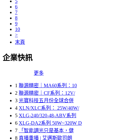
5
6
7
8
9
10
>
末頁
企業快訊
更多
1
聯源精密｜MA60系列：10
2
聯源精密｜CF系列：12V/
3
光寶科技五月份全球合併
4
XLN/XLC系列： 25W/40W/
5
XLG-240/320-48-ABV系列
6
XLG-DA2系列 50W~320W D
7
「智能調光只是基本，健
8
直播重播 | 艾邁斯歐司朗