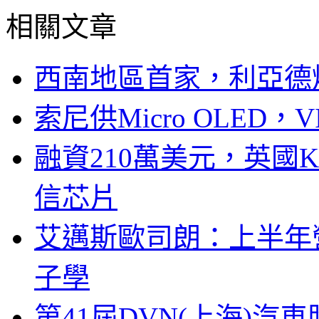
相關文章
西南地區首家，利亞德
索尼供Micro OLED，
融資210萬美元，英國Ku
信芯片
艾邁斯歐司朗：上半年
子學
第41屆DVN(上海)