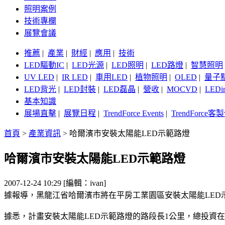
照明案例
技術專欄
展覽會議
推薦
|
產業
|
財經
|
應用
|
技術
LED驅動IC
|
LED光源
|
LED照明
|
LED路燈
|
智慧照明
UV LED
|
IR LED
|
車用LED
|
植物照明
|
OLED
|
量子
LED背光
|
LED封裝
|
LED磊晶
|
營收
|
MOCVD
|
LEDi
基本知識
展場直擊
|
展覽日程
|
TrendForce Events
|
TrendForce
首頁
>
產業資訊
>
哈爾濱市安裝太陽能LED示範路燈
哈爾濱市安裝太陽能LED示範路燈
2007-12-24 10:29 [編輯：ivan]
據報導，黑龍江省哈爾濱市將在平房工業園區安裝太陽能LED
據悉，計畫安裝太陽能LED示範路燈的路段長1公里，總投資在