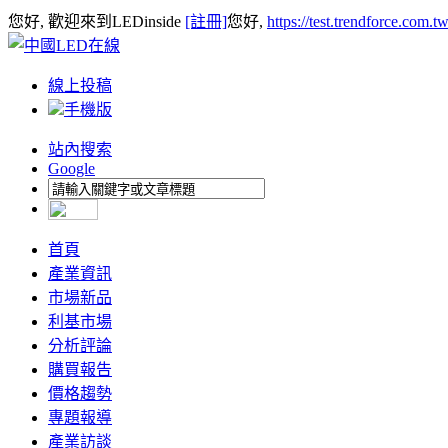
您好, 歡迎來到LEDinside
[註冊]
您好,
https://test.trendforce.com.
線上投稿
手機版
站內搜索
Google
首頁
產業資訊
市場新品
利基市場
分析評論
購買報告
價格趨勢
專題報導
產業訪談