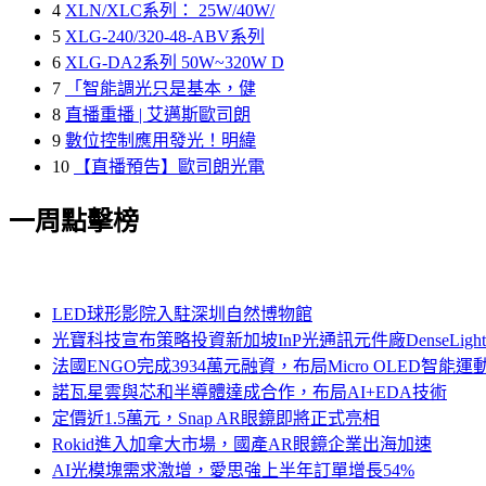
4
XLN/XLC系列： 25W/40W/
5
XLG-240/320-48-ABV系列
6
XLG-DA2系列 50W~320W D
7
「智能調光只是基本，健
8
直播重播 | 艾邁斯歐司朗
9
數位控制應用發光！明緯
10
【直播預告】歐司朗光電
一周點擊榜
LED球形影院入駐深圳自然博物館
光寶科技宣布策略投資新加坡InP光通訊元件廠DenseLi
法國ENGO完成3934萬元融資，布局Micro OLED智能運
諾瓦星雲與芯和半導體達成合作，布局AI+EDA技術
定價近1.5萬元，Snap AR眼鏡即將正式亮相
Rokid進入加拿大市場，國產AR眼鏡企業出海加速
AI光模塊需求激增，愛思強上半年訂單增長54%