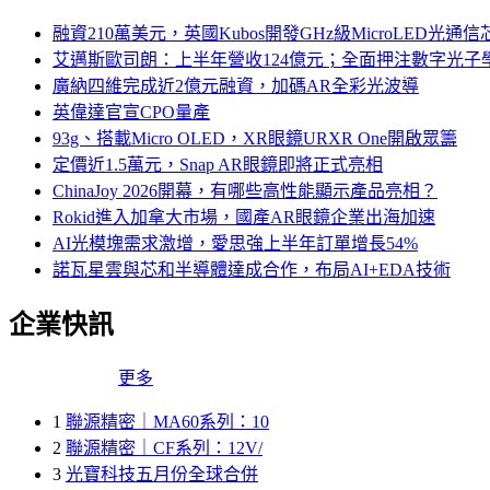
融資210萬美元，英國Kubos開發GHz級MicroLED光通信
艾邁斯歐司朗：上半年營收124億元；全面押注數字光子
廣納四維完成近2億元融資，加碼AR全彩光波導
英偉達官宣CPO量產
93g、搭載Micro OLED，XR眼鏡URXR One開啟眾籌
定價近1.5萬元，Snap AR眼鏡即將正式亮相
ChinaJoy 2026開幕，有哪些高性能顯示產品亮相？
Rokid進入加拿大市場，國產AR眼鏡企業出海加速
AI光模塊需求激增，愛思強上半年訂單增長54%
諾瓦星雲與芯和半導體達成合作，布局AI+EDA技術
企業快訊
更多
1
聯源精密｜MA60系列：10
2
聯源精密｜CF系列：12V/
3
光寶科技五月份全球合併