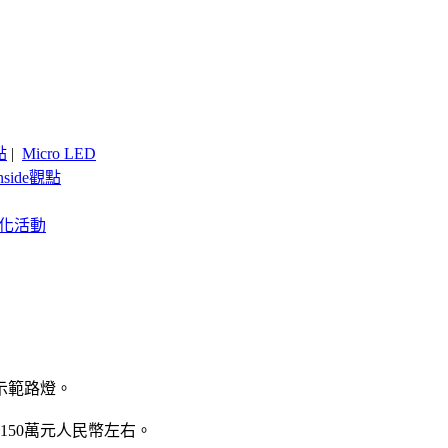
點
|
Micro LED
nside觀點
客製化活動
示範路燈。
150萬元人民幣左右。