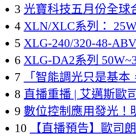
3
光寶科技五月份全球
4
XLN/XLC系列： 25W
5
XLG-240/320-48-A
6
XLG-DA2系列 50W~3
7
「智能調光只是基本
8
直播重播 | 艾邁斯歐
9
數位控制應用發光！
10
【直播預告】歐司