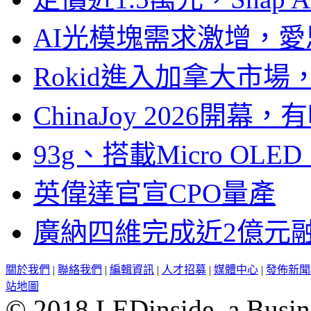
AI光模塊需求激增，愛
Rokid進入加拿大市
ChinaJoy 2026
93g、搭載Micro OL
英偉達官宣CPO量產
廣納四維完成近2億元
關於我們
|
聯絡我們
|
編輯資訊
|
人才招募
|
媒體中心
|
發佈新聞
站地圖
© 2018 LEDinside, a Busin