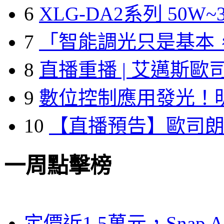
6
XLG-DA2系列 50W~3
7
「智能調光只是基本
8
直播重播 | 艾邁斯歐
9
數位控制應用發光！
10
【直播預告】歐司
一周點擊榜
定價近1.5萬元，Snap