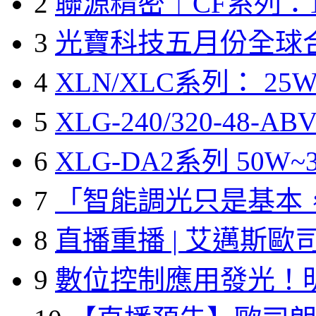
2
聯源精密｜CF系列：1
3
光寶科技五月份全球
4
XLN/XLC系列： 25W
5
XLG-240/320-48-A
6
XLG-DA2系列 50W~3
7
「智能調光只是基本
8
直播重播 | 艾邁斯歐
9
數位控制應用發光！