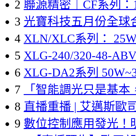
2
聯源精密｜CF系列：1
3
光寶科技五月份全球
4
XLN/XLC系列： 25W
5
XLG-240/320-48-A
6
XLG-DA2系列 50W~3
7
「智能調光只是基本
8
直播重播 | 艾邁斯歐
9
數位控制應用發光！