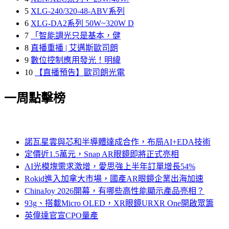
5
XLG-240/320-48-ABV系列
6
XLG-DA2系列 50W~320W D
7
「智能調光只是基本，健
8
直播重播 | 艾邁斯歐司朗
9
數位控制應用發光！明緯
10
【直播預告】歐司朗光電
一周點擊榜
諾瓦星雲與芯和半導體達成合作，布局AI+EDA技術
定價近1.5萬元，Snap AR眼鏡即將正式亮相
AI光模塊需求激增，愛思強上半年訂單增長54%
Rokid進入加拿大市場，國產AR眼鏡企業出海加速
ChinaJoy 2026開幕，有哪些高性能顯示產品亮相？
93g、搭載Micro OLED，XR眼鏡URXR One開啟眾籌
英偉達官宣CPO量產