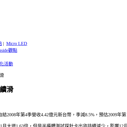
點
|
Micro LED
nside觀點
客製化活動
滑
恐續滑
008年第4季營收4.42億元新台幣，季減8.5%，預估2009年
11月大增1.63倍，但是半導體測試探針卡出貨持續減少，影響12月營