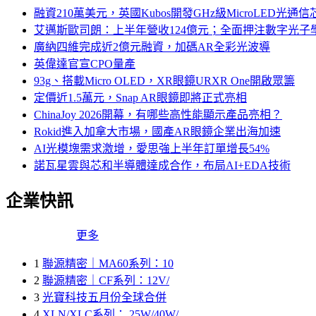
融資210萬美元，英國Kubos開發GHz級MicroLED光通信
艾邁斯歐司朗：上半年營收124億元；全面押注數字光子
廣納四維完成近2億元融資，加碼AR全彩光波導
英偉達官宣CPO量產
93g、搭載Micro OLED，XR眼鏡URXR One開啟眾籌
定價近1.5萬元，Snap AR眼鏡即將正式亮相
ChinaJoy 2026開幕，有哪些高性能顯示產品亮相？
Rokid進入加拿大市場，國產AR眼鏡企業出海加速
AI光模塊需求激增，愛思強上半年訂單增長54%
諾瓦星雲與芯和半導體達成合作，布局AI+EDA技術
企業快訊
更多
1
聯源精密｜MA60系列：10
2
聯源精密｜CF系列：12V/
3
光寶科技五月份全球合併
4
XLN/XLC系列： 25W/40W/