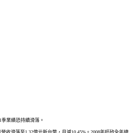
第1季業績恐持續滑落。
收滑落至1.32億元新台幣，月減10.45%。2008年旺矽全年總