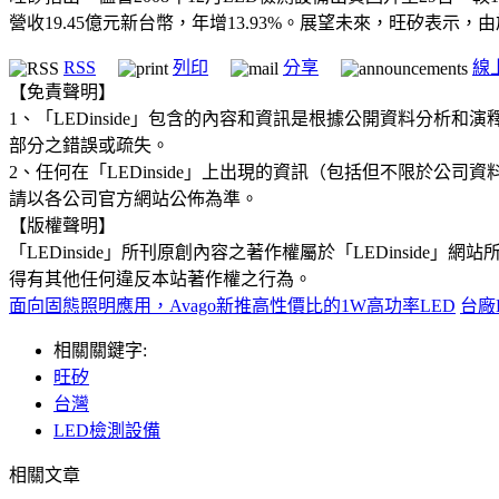
營收19.45億元新台幣，年增13.93%。展望未來，旺矽表
RSS
列印
分享
線
【免責聲明】
1、「LEDinside」包含的內容和資訊是根據公開資料分
部分之錯誤或疏失。
2、任何在「LEDinside」上出現的資訊（包括但不限於
請以各公司官方網站公佈為準。
【版權聲明】
「LEDinside」所刊原創內容之著作權屬於「LEDins
得有其他任何違反本站著作權之行為。
面向固態照明應用，Avago新推高性價比的1W高功率LED
台廠
相關關鍵字:
旺矽
台灣
LED檢測設備
相關文章