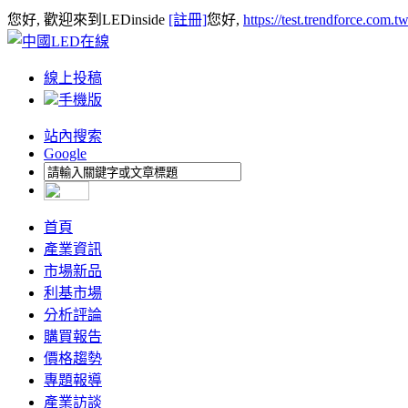
您好, 歡迎來到LEDinside
[註冊]
您好,
https://test.trendforce.com.
線上投稿
手機版
站內搜索
Google
首頁
產業資訊
市場新品
利基市場
分析評論
購買報告
價格趨勢
專題報導
產業訪談