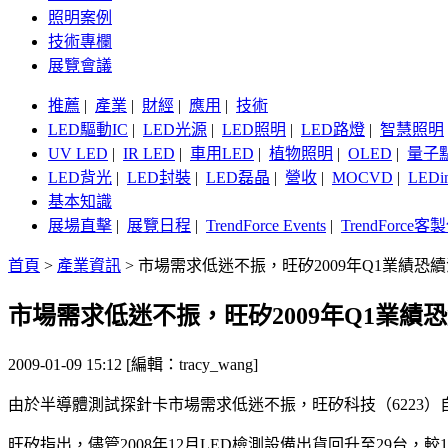
照明案例
技術專欄
展覽會議
推薦
|
產業
|
財經
|
應用
|
技術
LED驅動IC
|
LED光源
|
LED照明
|
LED路燈
|
智慧照明
UV LED
|
IR LED
|
車用LED
|
植物照明
|
OLED
|
量子
LED背光
|
LED封裝
|
LED磊晶
|
營收
|
MOCVD
|
LEDi
基本知識
展場直擊
|
展覽日程
|
TrendForce Events
|
TrendForce
首頁
>
產業資訊
>
市場需求低迷不振，旺矽2009年Q1業績恐續
市場需求低迷不振，旺矽2009年Q1業績
2009-01-09 15:12 [編輯：tracy_wang]
由於半導體測試探針卡市場需求低迷不振，旺矽科技（6223）自結2
旺矽指出，儘管2008年12月LED檢測設備出貨回升至29台，較