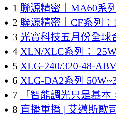
1
聯源精密｜MA60系列
2
聯源精密｜CF系列：1
3
光寶科技五月份全球
4
XLN/XLC系列： 25W
5
XLG-240/320-48-A
6
XLG-DA2系列 50W~3
7
「智能調光只是基本
8
直播重播 | 艾邁斯歐