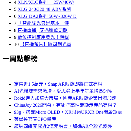
4
XLN/XLC系列： 25W/40W/
5
XLG-240/320-48-ABV系列
6
XLG-DA2系列 50W~320W D
7
「智能調光只是基本，健
8
直播重播 | 艾邁斯歐司朗
9
數位控制應用發光！明緯
10
【直播預告】歐司朗光電
一周點擊榜
定價近1.5萬元，Snap AR眼鏡即將正式亮相
AI光模塊需求激增，愛思強上半年訂單增長54%
Rokid進入加拿大市場，國產AR眼鏡企業出海加速
ChinaJoy 2026開幕，有哪些高性能顯示產品亮相？
93g、搭載Micro OLED，XR眼鏡URXR One開啟眾籌
英偉達官宣CPO量產
廣納四維完成近2億元融資，加碼AR全彩光波導