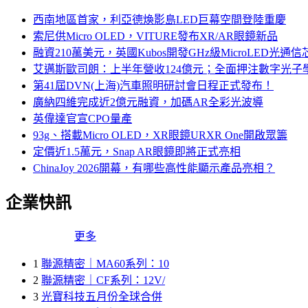
西南地區首家，利亞德煥影島LED巨幕空間登陸重慶
索尼供Micro OLED，VITURE發布XR/AR眼鏡新品
融資210萬美元，英國Kubos開發GHz級MicroLED光通信
艾邁斯歐司朗：上半年營收124億元；全面押注數字光子
第41屆DVN(上海)汽車照明研討會日程正式發布！
廣納四維完成近2億元融資，加碼AR全彩光波導
英偉達官宣CPO量產
93g、搭載Micro OLED，XR眼鏡URXR One開啟眾籌
定價近1.5萬元，Snap AR眼鏡即將正式亮相
ChinaJoy 2026開幕，有哪些高性能顯示產品亮相？
企業快訊
更多
1
聯源精密｜MA60系列：10
2
聯源精密｜CF系列：12V/
3
光寶科技五月份全球合併