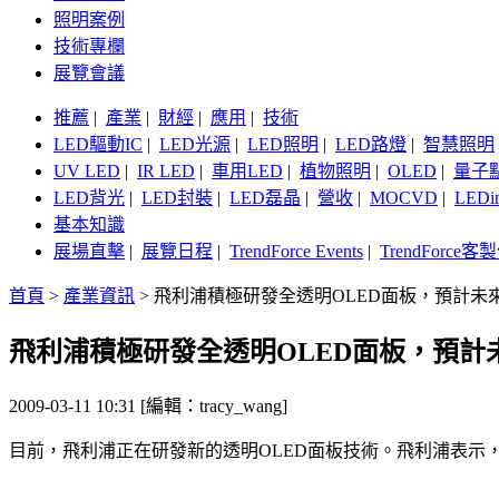
照明案例
技術專欄
展覽會議
推薦
|
產業
|
財經
|
應用
|
技術
LED驅動IC
|
LED光源
|
LED照明
|
LED路燈
|
智慧照明
UV LED
|
IR LED
|
車用LED
|
植物照明
|
OLED
|
量子
LED背光
|
LED封裝
|
LED磊晶
|
營收
|
MOCVD
|
LEDi
基本知識
展場直擊
|
展覽日程
|
TrendForce Events
|
TrendForce
首頁
>
產業資訊
>
飛利浦積極研發全透明OLED面板，預計未來
飛利浦積極研發全透明OLED面板，預計未
2009-03-11 10:31 [編輯：tracy_wang]
目前，飛利浦正在研發新的透明OLED面板技術。飛利浦表示，