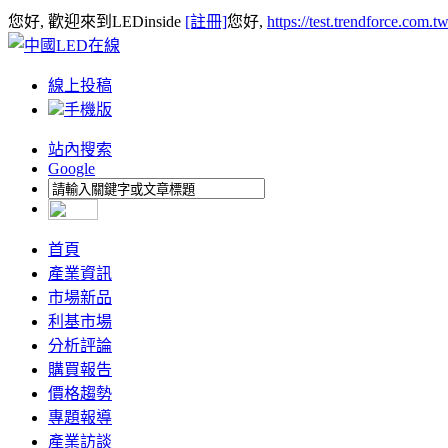
您好, 歡迎來到LEDinside
[註冊]
您好,
https://test.trendforce.com.
線上投稿
手機版
站內搜索
Google
首頁
產業資訊
市場新品
利基市場
分析評論
購買報告
價格趨勢
專題報導
產業訪談