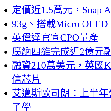
定價近1.5萬元，Snap
93g、搭載Micro OL
英偉達官宣CPO量產
廣納四維完成近2億元
融資210萬美元，英國Ku
信芯片
艾邁斯歐司朗：上半年
子學