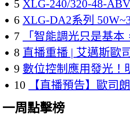
5
XLG-240/320-48-A
6
XLG-DA2系列 50W~3
7
「智能調光只是基本
8
直播重播 | 艾邁斯歐
9
數位控制應用發光！
10
【直播預告】歐司
一周點擊榜