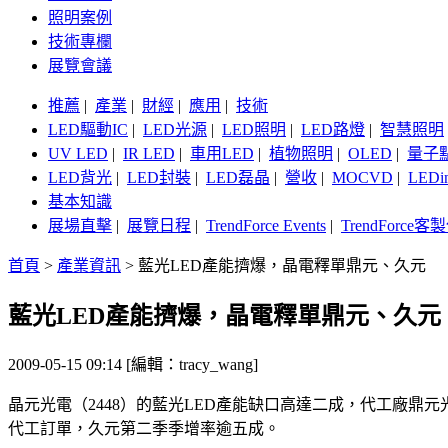
照明案例
技術專欄
展覽會議
推薦
|
產業
|
財經
|
應用
|
技術
LED驅動IC
|
LED光源
|
LED照明
|
LED路燈
|
智慧照明
UV LED
|
IR LED
|
車用LED
|
植物照明
|
OLED
|
量子
LED背光
|
LED封裝
|
LED磊晶
|
營收
|
MOCVD
|
LEDi
基本知識
展場直擊
|
展覽日程
|
TrendForce Events
|
TrendForce
首頁
>
產業資訊
>
藍光LED產能擠爆，晶電釋單鼎元、久元
藍光LED產能擠爆，晶電釋單鼎元、久元
2009-05-15 09:14 [編輯：tracy_wang]
晶元光電（2448）的藍光LED產能缺口高達二成，代工廠鼎元
代工訂單，久元第二季季增率逾五成。