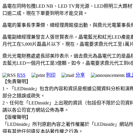
晶電在同時包攬LED NB、LED TV背光源、LED照明
口逾二成，現在下單要到明年才能交貨。
晶電的董事長李秉傑、總經理周銘俊出動，與鼎元光電董事長
晶電副總經理兼發言人張世賢表示，晶電藍光和紅光LED產能
月代工在5,000片磊晶片以下，現在，晶電要求鼎元代工至1萬
鼎元光電財務處處長邱美玲表示，過去鼎元為晶電代工的是晶
去藍光LED一個月代工是3億顆，如今，晶電要求鼎元代工到
RSS
列印
分享
線
【免責聲明】
1、「LEDinside」包含的內容和資訊是根據公開資料分
部分之錯誤或疏失。
2、任何在「LEDinside」上出現的資訊（包括但不限於
請以各公司官方網站公佈為準。
【版權聲明】
「LEDinside」所刊原創內容之著作權屬於「LEDins
得有其他任何違反本站著作權之行為。