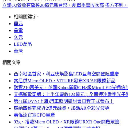
立錡Q2營收有望達20億元新台幣，創單季營收次高
多方不利，
相關關鍵字:
鼎元
晶電
久元
LED磊晶
台灣
相關文章
西南地區首家，利亞德煥影島LED巨幕空間登陸重慶
索尼供Micro OLED，VITURE發布XR/AR眼鏡新品
融資210萬美元，英國Kubos開發GHz級MicroLED光通信
艾邁斯歐司朗：上半年營收124億元；全面押注數字光子
第41屆DVN(上海)汽車照明研討會日程正式發布！
廣納四維完成近2億元融資，加碼AR全彩光波導
英偉達官宣CPO量產
93g、搭載Micro OLED，XR眼鏡URXR One開啟眾籌