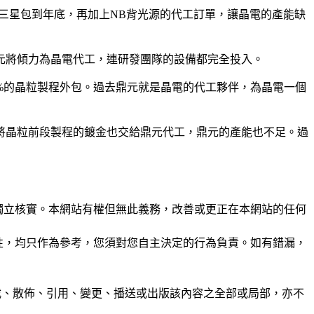
韓國三星包到年底，再加上NB背光源的代工訂單，讓晶電的產能缺
元將傾力為晶電代工，連研發團隊的設備都完全投入。
0%的晶粒製程外包。過去鼎元就是晶電的代工夥伴，為晶電一個
將晶粒前段製程的鍍金也交給鼎元代工，鼎元的產能也不足。過
未經獨立核實。本網站有權但無此義務，改善或更正在本網站的任何
準確性，均只作為參考，您須對您自主決定的行為負責。如有錯漏，
制、轉載、散佈、引用、變更、播送或出版該內容之全部或局部，亦不