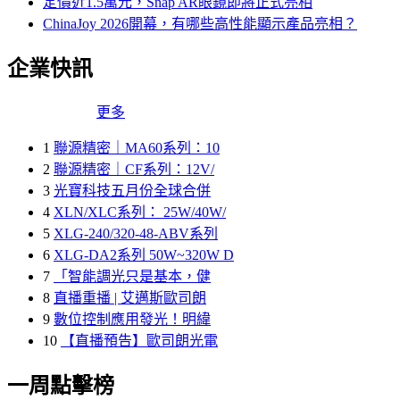
定價近1.5萬元，Snap AR眼鏡即將正式亮相
ChinaJoy 2026開幕，有哪些高性能顯示產品亮相？
企業快訊
更多
1
聯源精密｜MA60系列：10
2
聯源精密｜CF系列：12V/
3
光寶科技五月份全球合併
4
XLN/XLC系列： 25W/40W/
5
XLG-240/320-48-ABV系列
6
XLG-DA2系列 50W~320W D
7
「智能調光只是基本，健
8
直播重播 | 艾邁斯歐司朗
9
數位控制應用發光！明緯
10
【直播預告】歐司朗光電
一周點擊榜