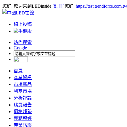
您好, 歡迎來到LEDinside
[註冊]
您好,
https://test.trendforce.com.
線上投稿
手機版
站內搜索
Google
首頁
產業資訊
市場新品
利基市場
分析評論
購買報告
價格趨勢
專題報導
產業訪談