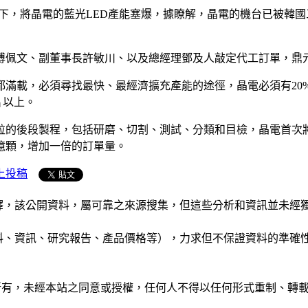
三大題材下，將晶電的藍光LED產能塞爆，據瞭解，晶電的機台已被
傅佩文、副董事長許敏川、以及總經理鄧及人敲定代工訂單，鼎
都滿載，必須尋找最快、最經濟擴充產能的途徑，晶電必須有2
片以上。
粒的後段製程，包括研磨、切割、測試、分類和目檢，晶電首次
6億顆，增加一倍的訂單量。
上投稿
析和演釋，該公開資料，屬可靠之來源搜集，但這些分析和資訊並
公司資料、資訊、研究報告、產品價格等），力求但不保證資料的
ide」網站所有，未經本站之同意或授權，任何人不得以任何形式重