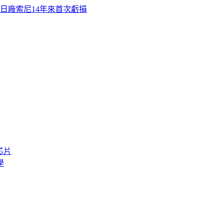
日廠索尼14年來首次虧損
芯片
學