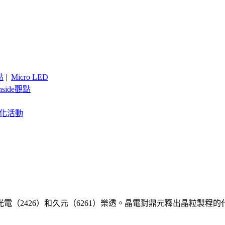
點
|
Micro LED
nside觀點
客製化活動
光電（2426）和久元（6261）樂透。晶電對鼎元釋出晶粒製