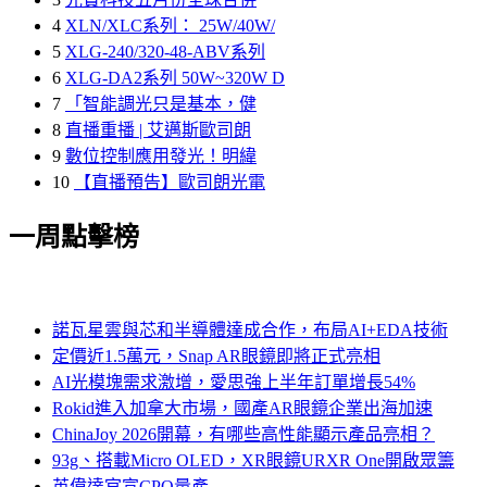
4
XLN/XLC系列： 25W/40W/
5
XLG-240/320-48-ABV系列
6
XLG-DA2系列 50W~320W D
7
「智能調光只是基本，健
8
直播重播 | 艾邁斯歐司朗
9
數位控制應用發光！明緯
10
【直播預告】歐司朗光電
一周點擊榜
諾瓦星雲與芯和半導體達成合作，布局AI+EDA技術
定價近1.5萬元，Snap AR眼鏡即將正式亮相
AI光模塊需求激增，愛思強上半年訂單增長54%
Rokid進入加拿大市場，國產AR眼鏡企業出海加速
ChinaJoy 2026開幕，有哪些高性能顯示產品亮相？
93g、搭載Micro OLED，XR眼鏡URXR One開啟眾籌
英偉達官宣CPO量產