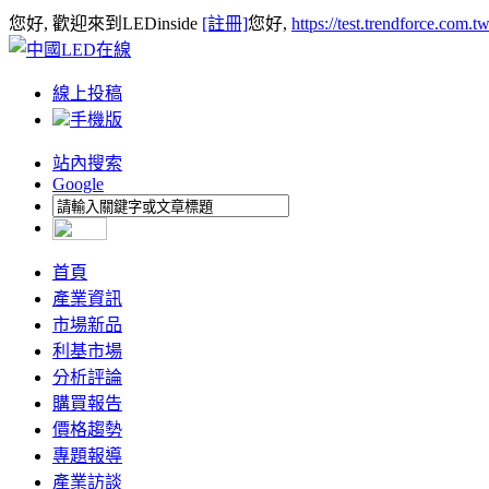
您好, 歡迎來到LEDinside
[註冊]
您好,
https://test.trendforce.com.
線上投稿
手機版
站內搜索
Google
首頁
產業資訊
市場新品
利基市場
分析評論
購買報告
價格趨勢
專題報導
產業訪談