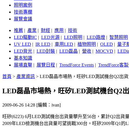
照明案例
技術專欄
展覽會議
推薦
|
產業
|
財經
|
應用
|
技術
LED驅動IC
|
LED光源
|
LED照明
|
LED路燈
|
智慧照明
UV LED
|
IR LED
|
車用LED
|
植物照明
|
OLED
|
量子
LED背光
|
LED封裝
|
LED磊晶
|
營收
|
MOCVD
|
LEDi
基本知識
展場直擊
|
展覽日程
|
TrendForce Events
|
TrendForce
首頁
>
產業資訊
>
LED磊晶市場熱，旺矽LED測試機台Q2出
LED磊晶市場熱，旺矽LED測試機台Q2
2009-06-26 14:28 [編輯：ivan]
旺矽(6223) 6月LED測試機台出貨量攀升至56台，累計Q2
2009年LED檢測機台出貨量可望挑戰300台。旺矽2009年Q1