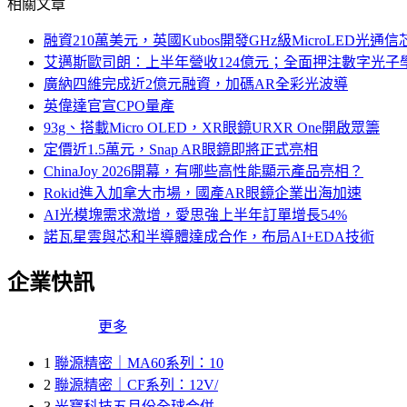
相關文章
融資210萬美元，英國Kubos開發GHz級MicroLED光通信
艾邁斯歐司朗：上半年營收124億元；全面押注數字光子
廣納四維完成近2億元融資，加碼AR全彩光波導
英偉達官宣CPO量產
93g、搭載Micro OLED，XR眼鏡URXR One開啟眾籌
定價近1.5萬元，Snap AR眼鏡即將正式亮相
ChinaJoy 2026開幕，有哪些高性能顯示產品亮相？
Rokid進入加拿大市場，國產AR眼鏡企業出海加速
AI光模塊需求激增，愛思強上半年訂單增長54%
諾瓦星雲與芯和半導體達成合作，布局AI+EDA技術
企業快訊
更多
1
聯源精密｜MA60系列：10
2
聯源精密｜CF系列：12V/
3
光寶科技五月份全球合併