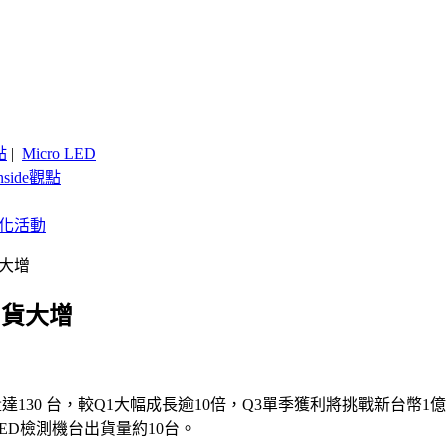
點
|
Micro LED
nside觀點
客製化活動
貨大增
出貨大增
出貨量達130 台，較Q1大幅成長逾10倍，Q3單季獲利將挑戰新台幣
的LED檢測機台出貨量約10台。