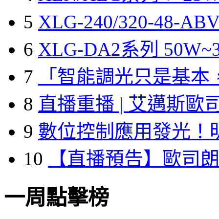
5
XLG-240/320-48-A
6
XLG-DA2系列 50W~3
7
「智能調光只是基本
8
直播重播 | 艾邁斯歐
9
數位控制應用發光！
10
【直播預告】歐司
一周點擊榜