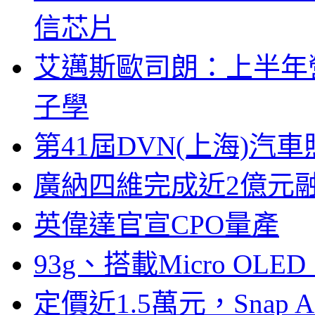
信芯片
艾邁斯歐司朗：上半年
子學
第41屆DVN(上海)
廣納四維完成近2億元
英偉達官宣CPO量產
93g、搭載Micro OL
定價近1.5萬元，Snap