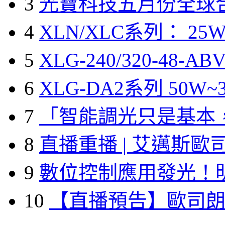
3
光寶科技五月份全球
4
XLN/XLC系列： 25W
5
XLG-240/320-48-A
6
XLG-DA2系列 50W~3
7
「智能調光只是基本
8
直播重播 | 艾邁斯歐
9
數位控制應用發光！
10
【直播預告】歐司