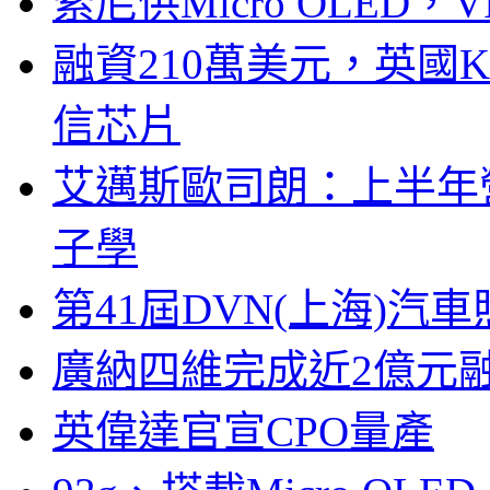
索尼供Micro OLED，
融資210萬美元，英國Ku
信芯片
艾邁斯歐司朗：上半年
子學
第41屆DVN(上海)
廣納四維完成近2億元
英偉達官宣CPO量產