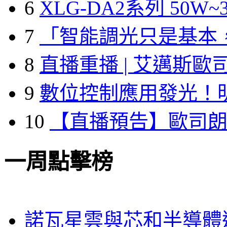
6
XLG-DA2系列 50W~3
7
「智能調光只是基本
8
直播重播 | 艾邁斯歐
9
數位控制應用發光！
10
【直播預告】歐司
一周點擊榜
諾瓦星雲與芯和半導體達