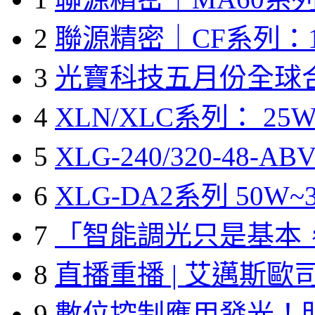
2
聯源精密｜CF系列：1
3
光寶科技五月份全球
4
XLN/XLC系列： 25W
5
XLG-240/320-48-A
6
XLG-DA2系列 50W~3
7
「智能調光只是基本
8
直播重播 | 艾邁斯歐
9
數位控制應用發光！