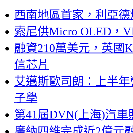
西南地區首家，利亞德
索尼供Micro OLED，
融資210萬美元，英國Ku
信芯片
艾邁斯歐司朗：上半年
子學
第41屆DVN(上海)
廣納四維完成近2億元