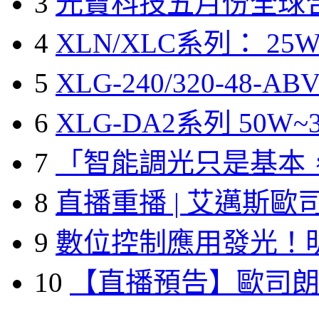
3
光寶科技五月份全球
4
XLN/XLC系列： 25W
5
XLG-240/320-48-A
6
XLG-DA2系列 50W~3
7
「智能調光只是基本
8
直播重播 | 艾邁斯歐
9
數位控制應用發光！
10
【直播預告】歐司