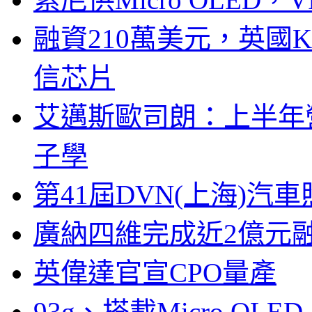
融資210萬美元，英國Ku
信芯片
艾邁斯歐司朗：上半年
子學
第41屆DVN(上海)
廣納四維完成近2億元
英偉達官宣CPO量產
93g、搭載Micro OL