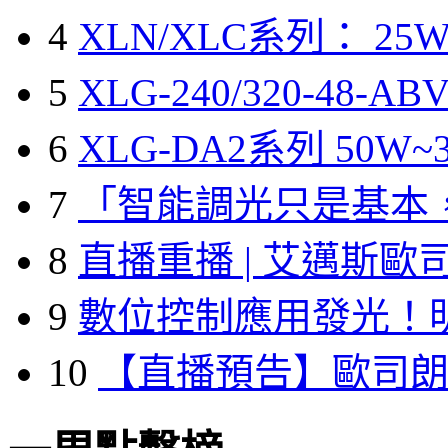
4
XLN/XLC系列： 25W
5
XLG-240/320-48-A
6
XLG-DA2系列 50W~3
7
「智能調光只是基本
8
直播重播 | 艾邁斯歐
9
數位控制應用發光！
10
【直播預告】歐司