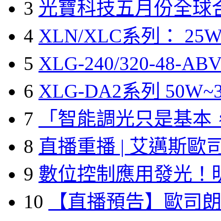
3
光寶科技五月份全球
4
XLN/XLC系列： 25W
5
XLG-240/320-48-A
6
XLG-DA2系列 50W~3
7
「智能調光只是基本
8
直播重播 | 艾邁斯歐
9
數位控制應用發光！
10
【直播預告】歐司