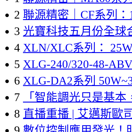
2
聯源精密｜CF系列：1
3
光寶科技五月份全球
4
XLN/XLC系列： 25W
5
XLG-240/320-48-A
6
XLG-DA2系列 50W~3
7
「智能調光只是基本
8
直播重播 | 艾邁斯歐
9
數位控制應用發光！