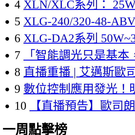
4
XLN/XLC系列： 25W
5
XLG-240/320-48-A
6
XLG-DA2系列 50W~3
7
「智能調光只是基本
8
直播重播 | 艾邁斯歐
9
數位控制應用發光！
10
【直播預告】歐司
一周點擊榜