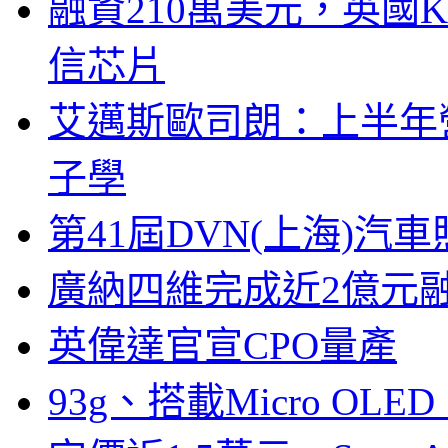
融資210萬美元，英國Ku
信芯片
艾邁斯歐司朗：上半年
子學
第41屆DVN(上海)
廣納四維完成近2億元
英偉達官宣CPO量產
93g、搭載Micro OL