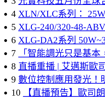
3
光寶科技五月份全球
4
XLN/XLC系列： 25W
5
XLG-240/320-48-A
6
XLG-DA2系列 50W~3
7
「智能調光只是基本
8
直播重播 | 艾邁斯歐
9
數位控制應用發光！
10
【直播預告】歐司