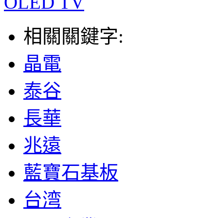
OLED TV
相關關鍵字:
晶電
泰谷
長華
兆遠
藍寶石基板
台湾