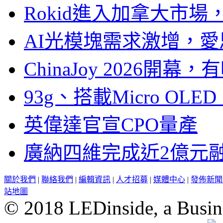
Rokid進入加拿大市
AI光模塊需求激增，愛
ChinaJoy 2026
93g、搭載Micro OL
英偉達官宣CPO量產
廣納四維完成近2億元
關於我們
|
聯絡我們
|
編輯資訊
|
人才招募
|
媒體中心
|
發佈新聞
站地圖
© 2018 LEDinside, a Busin