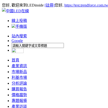
您好, 歡迎來到LEDinside
[註冊]
您好,
https://test.trendforce.com.
線上投稿
手機版
站內搜索
Google
首頁
產業資訊
市場新品
利基市場
分析評論
購買報告
價格趨勢
專題報導
產業訪談