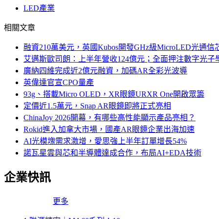
LED產業
相關文章
融資210萬美元，英國Kubos開發GHz級MicroLED光通信
艾邁斯歐司朗：上半年營收124億元；全面押注數字光子
廣納四維完成近2億元融資，加碼AR全彩光波導
英偉達官宣CPO量產
93g、搭載Micro OLED，XR眼鏡URXR One開啟眾籌
定價近1.5萬元，Snap AR眼鏡即將正式亮相
ChinaJoy 2026開幕，有哪些高性能顯示產品亮相？
Rokid進入加拿大市場，國產AR眼鏡企業出海加速
AI光模塊需求激增，愛思強上半年訂單增長54%
諾瓦星雲與芯和半導體達成合作，布局AI+EDA技術
企業快訊
更多