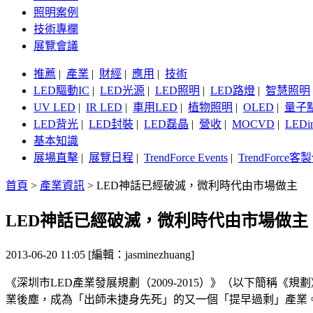
照明案例
技術專欄
展覽會議
推薦
|
產業
|
財經
|
應用
|
技術
LED驅動IC
|
LED光源
|
LED照明
|
LED路燈
|
智慧照明
UV LED
|
IR LED
|
車用LED
|
植物照明
|
OLED
|
量子
LED背光
|
LED封裝
|
LED磊晶
|
營收
|
MOCVD
|
LEDi
基本知識
展場直擊
|
展覽日程
|
TrendForce Events
|
TrendForce
首頁
>
產業資訊
>
LED神話已經破滅，微利時代由市場做主
LED神話已經破滅，微利時代由市場做主
2013-06-20 11:05 [編輯：jasminezhuang]
《深圳市LED產業發展規劃（2009-2015）》（以下簡
業後塵，成為「出師未捷身先死」的又一個「提早過剩」產業