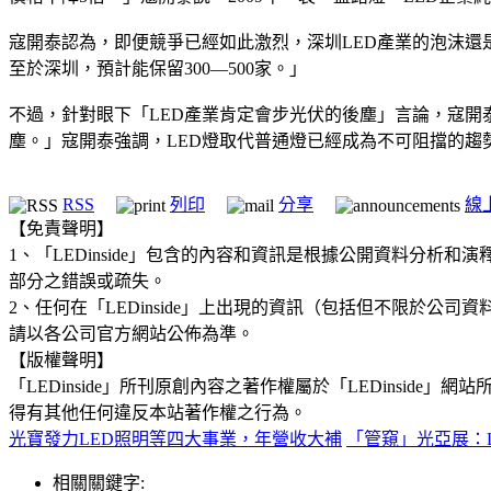
寇開泰認為，即便競爭已經如此激烈，深圳LED產業的泡沫還是
至於深圳，預計能保留300—500家。」
不過，針對眼下「LED產業肯定會步光伏的後塵」言論，寇開
塵。」寇開泰強調，LED燈取代普通燈已經成為不可阻擋的趨
RSS
列印
分享
線
【免責聲明】
1、「LEDinside」包含的內容和資訊是根據公開資料分
部分之錯誤或疏失。
2、任何在「LEDinside」上出現的資訊（包括但不限於
請以各公司官方網站公佈為準。
【版權聲明】
「LEDinside」所刊原創內容之著作權屬於「LEDins
得有其他任何違反本站著作權之行為。
光寶發力LED照明等四大事業，年營收大補
「管窺」光亞展：
相關關鍵字: