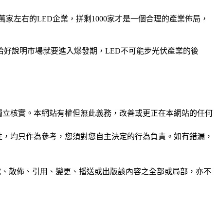
家左右的LED企業，拼剩1000家才是一個合理的產業佈局，
恰好說明市場就要進入爆發期，LED不可能步光伏產業的後
未經獨立核實。本網站有權但無此義務，改善或更正在本網站的任何
準確性，均只作為參考，您須對您自主決定的行為負責。如有錯漏，
制、轉載、散佈、引用、變更、播送或出版該內容之全部或局部，亦不