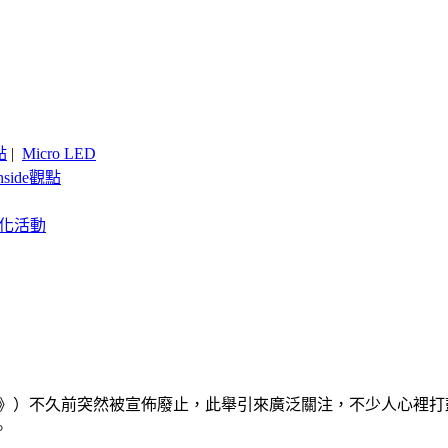
點
|
Micro LED
nside觀點
客製化活動
稱《規劃》）不久前突然被宣佈廢止，此舉引來廣泛關注，不少人心裡
。