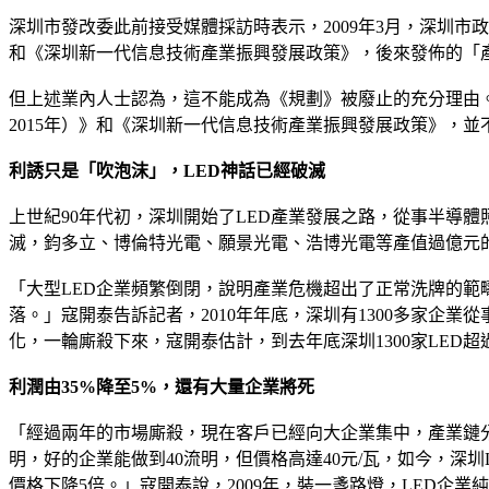
深圳市發改委此前接受媒體採訪時表示，2009年3月，深圳市政
和《深圳新一代信息技術產業振興發展政策》，後來發佈的「產
但上述業內人士認為，這不能成為《規劃》被廢止的充分理由。
2015年）》和《深圳新一代信息技術產業振興發展政策》，並
利誘只是「吹泡沫」，LED神話已經破滅
上世紀90年代初，深圳開始了LED產業發展之路，從事半導體
滅，鈞多立、博倫特光電、願景光電、浩博光電等產值過億元
「大型LED企業頻繁倒閉，說明產業危機超出了正常洗牌的範
落。」寇開泰告訴記者，2010年年底，深圳有1300多家企業
化，一輪廝殺下來，寇開泰估計，到去年底深圳1300家LE
利潤由35%降至5%，還有大量企業將死
「經過兩年的市場廝殺，現在客戶已經向大企業集中，產業鏈分工
明，好的企業能做到40流明，但價格高達40元/瓦，如今，深圳L
價格下降5倍。」寇開泰說，2009年，裝一盞路燈，LED企業