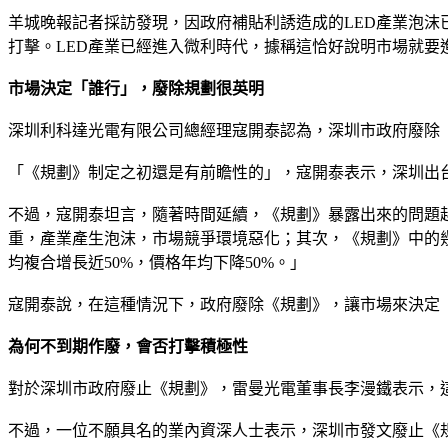
羊城晚報記者採訪發現，因政府補貼利誘造成的LED產業泡
打擊。LED產業已經進入微利時代，據稱這恰好說明市場就要
市場決定「誰行」，廢除規劃很英明
深圳利科達光電有限公司總經理寇開泰認為，深圳市政府廢除
「《規劃》制定之初還是有前瞻性的」，寇開泰表示，深圳出台
不過，寇開泰坦言，隨著時間延續，《規劃》暴露出來的問題越
重，產業產生泡沫，市場競爭環境惡化；其次，《規劃》中的幾
均複合增長近50%，價格年均下降50%。」
寇開泰說，在這種情況下，政府廢除《規劃》，讓市場來決定
為何不到期作廢，會否打擊積極性
對於深圳市政府廢止《規劃》，雷曼光電董事長李漫鐵表示，
不過，一位不願具名的業內資深人士表示，深圳市發文廢止《