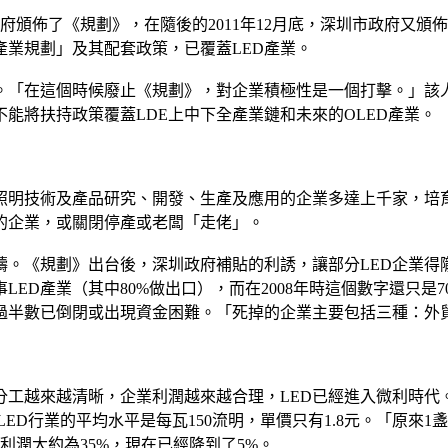
府頒佈了《規劃》，在隨後的2011年12月底，深圳市政府又頒佈了
業規劃」及其配套政策，已覆蓋LED產業。
「在這個時候廢止《規劃》，對企業積極性是一個打擊。」該人士
不能將扶持政策覆蓋LDE上中下全產業鏈和未來的OLED產業。
照明技術及產品研究、開發、生產及應用的企業多達上千家，培育
的企業，或關閉停產或老闆「走佬」。
疇。《規劃》出台後，深圳政府補貼的利誘，讓部分LED企業得
從事LED產業（其中80%做出口），而在2008年時這個數字還只
D超過半數已倒閉或出現資金困難。「死掉的企業主要包括三種：
越來越清晰，企業利潤越來越合理，LED已經進入微利時代。」
ED行業的平均水平是每瓦150流明，單價只有1.8元。「原來1盞
純利潤大約為35%，現在已經降到了5%。