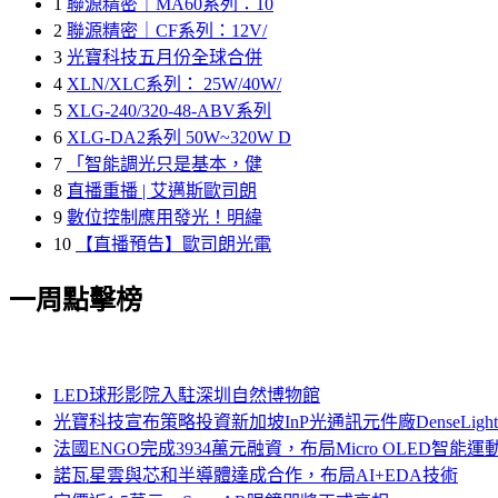
1
聯源精密｜MA60系列：10
2
聯源精密｜CF系列：12V/
3
光寶科技五月份全球合併
4
XLN/XLC系列： 25W/40W/
5
XLG-240/320-48-ABV系列
6
XLG-DA2系列 50W~320W D
7
「智能調光只是基本，健
8
直播重播 | 艾邁斯歐司朗
9
數位控制應用發光！明緯
10
【直播預告】歐司朗光電
一周點擊榜
LED球形影院入駐深圳自然博物館
光寶科技宣布策略投資新加坡InP光通訊元件廠DenseLi
法國ENGO完成3934萬元融資，布局Micro OLED智能運
諾瓦星雲與芯和半導體達成合作，布局AI+EDA技術