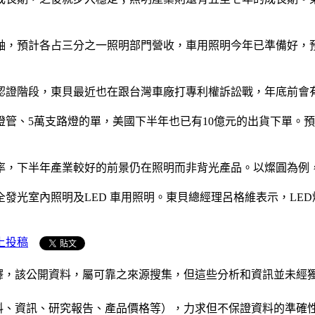
軸，預計各占三分之一照明部門營收，車用照明今年已準備好，預
認證階段，東貝最近也在跟台灣車廠打專利權訴訟戰，年底前會
燈管、5萬支路燈的單，美國下半年也已有10億元的出貨下單。預
，下半年產業較好的前景仍在照明而非背光產品。以燦圓為例，去
光室內照明及LED 車用照明。東貝總經理呂格維表示，LED燈
上投稿
析和演釋，該公開資料，屬可靠之來源搜集，但這些分析和資訊並
公司資料、資訊、研究報告、產品價格等），力求但不保證資料的