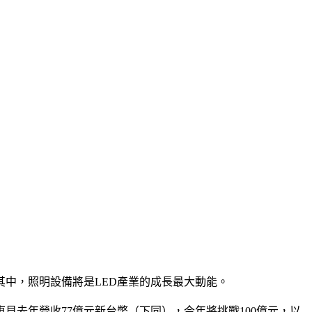
其中，照明設備將是LED產業的成長最大動能。
貝去年營收77億元新台幣（下同），今年將挑戰100億元，以