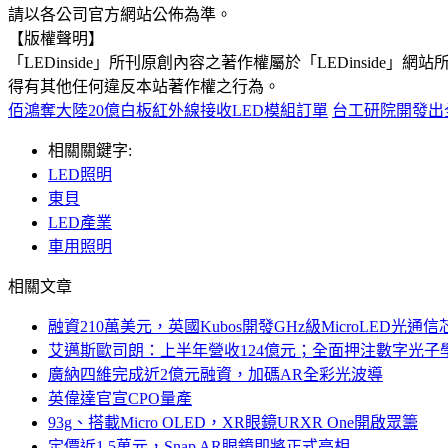
請以各公司官方網站公佈為準。
【版權聲明】
「LEDinside」所刊原創內容之著作權屬於「LEDins
得有其他任何違反本站著作權之行為。
佰鴻奪大陸20億白板紅外線接收LED模組訂單
台工研院開發出
相關關鍵字:
LED照明
東貝
LED產業
車用照明
相關文章
融資210萬美元，英國Kubos開發GHz級MicroLED光通信
艾邁斯歐司朗：上半年營收124億元；全面押注數字光子
廣納四維完成近2億元融資，加碼AR全彩光波導
英偉達官宣CPO量產
93g、搭載Micro OLED，XR眼鏡URXR One開啟眾籌
定價近1.5萬元，Snap AR眼鏡即將正式亮相