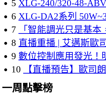
5
XLG-240/320-48-A
6
XLG-DA2系列 50W~3
7
「智能調光只是基本
8
直播重播 | 艾邁斯歐
9
數位控制應用發光！
10
【直播預告】歐司
一周點擊榜