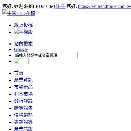
您好, 歡迎來到LEDinside
[註冊]
您好,
https://test.trendforce.com.
線上投稿
手機版
站內搜索
Google
首頁
產業資訊
市場新品
利基市場
分析評論
購買報告
價格趨勢
專題報導
產業訪談