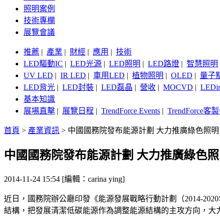
照明案例
技術專欄
展覽會議
推薦
|
產業
|
財經
|
應用
|
技術
LED驅動IC
|
LED光源
|
LED照明
|
LED路燈
|
智慧照明
UV LED
|
IR LED
|
車用LED
|
植物照明
|
OLED
|
量子
LED背光
|
LED封裝
|
LED磊晶
|
營收
|
MOCVD
|
LEDi
基本知識
展場直擊
|
展覽日程
|
TrendForce Events
|
TrendForce
首頁
>
產業資訊
>
中國國務院發布能源計劃 大力推廣綠色照明
中國國務院發布能源計劃 大力推廣綠色照
2014-11-24 15:54 [編輯：carina ying]
近日，國務院辦公廳印發《能源發展戰略行動計劃（2014-2
結構，把發展清潔低碳能源作為調整能源結構的主攻方向，大