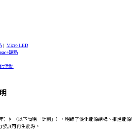
點
|
Micro LED
nside觀點
客製化活動
明
020年）》（以下簡稱「計劃」），明確了優化能源結構、推進
力發展可再生能源。