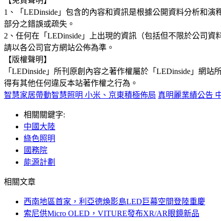
【免責聲明】
1、「LEDinside」包含的內容和資訊是根據公開資料分
部分之錯誤或疏失。
2、任何在「LEDinside」上出現的資訊（包括但不限於
請以各公司官方網站公佈為準。
【版權聲明】
「LEDinside」所刊原創內容之著作權屬於「LEDins
得有其他任何違反本站著作權之行為。
智慧家居帶動智慧照明 小米、京東積極佈局
真明麗業績公告 中
相關關鍵字:
中國大陸
綠色照明
國務院
能源計劃
相關文章
西南地區首家，利亞德煥影島LED巨幕空間登陸重慶
索尼供Micro OLED，VITURE發布XR/AR眼鏡新品