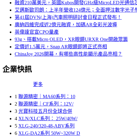
融資210萬美元，英國Kubos開發GHz級MicroLED光通信
艾邁斯歐司朗：上半年營收124億元；全面押注數字光子
第41屆DVN(上海)汽車照明研討會日程正式發布！
廣納四維完成近2億元融資，加碼AR全彩光波導
英偉達官宣CPO量產
93g、搭載Micro OLED，XR眼鏡URXR One開啟眾籌
定價近1.5萬元，Snap AR眼鏡即將正式亮相
ChinaJoy 2026開幕，有哪些高性能顯示產品亮相？
企業快訊
更多
1
聯源精密｜MA60系列：10
2
聯源精密｜CF系列：12V/
3
光寶科技五月份全球合併
4
XLN/XLC系列： 25W/40W/
5
XLG-240/320-48-ABV系列
6
XLG-DA2系列 50W~320W D