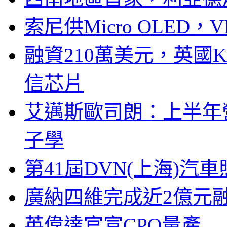
索尼供Micro OLED，
融資210萬美元，英國Ku
信芯片
艾邁斯歐司朗：上半年
子學
第41屆DVN(上海)
廣納四維完成近2億元
英偉達官宣CPO量產