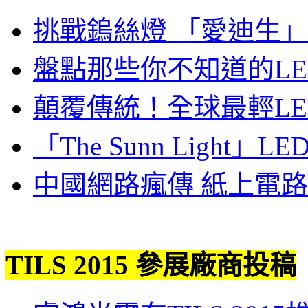
挑戰鎢絲燈 「愛迪生
盤點那些你不知道的L
顛覆傳統！全球最輕LED 「
「The Sunn Ligh
中國網路瘋傳 紙上電路
TILS 2015 參展廠商投稿