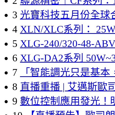
2
聯源精密｜CF系列：1
3
光寶科技五月份全球
4
XLN/XLC系列： 25W
5
XLG-240/320-48-A
6
XLG-DA2系列 50W~3
7
「智能調光只是基本
8
直播重播 | 艾邁斯歐
9
數位控制應用發光！