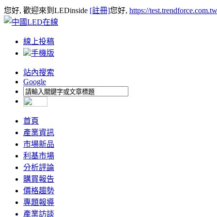
您好, 歡迎來到LEDinside
[註冊]
您好,
https://test.trendforce.com.
線上投稿
手機版
站內搜索
Google
首頁
產業資訊
市場新品
利基市場
分析評論
購買報告
價格趨勢
專題報導
產業訪談