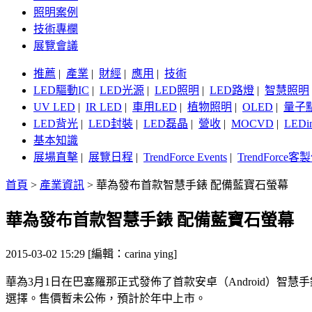
照明案例
技術專欄
展覽會議
推薦
|
產業
|
財經
|
應用
|
技術
LED驅動IC
|
LED光源
|
LED照明
|
LED路燈
|
智慧照明
UV LED
|
IR LED
|
車用LED
|
植物照明
|
OLED
|
量子
LED背光
|
LED封裝
|
LED磊晶
|
營收
|
MOCVD
|
LEDi
基本知識
展場直擊
|
展覽日程
|
TrendForce Events
|
TrendForce
首頁
>
產業資訊
>
華為發布首款智慧手錶 配備藍寶石螢幕
華為發布首款智慧手錶 配備藍寶石螢幕
2015-03-02 15:29 [編輯：carina ying]
華為3月1日在巴塞羅那正式發佈了首款安卓（Android）智慧
選擇。售價暫未公佈，預計於年中上市。