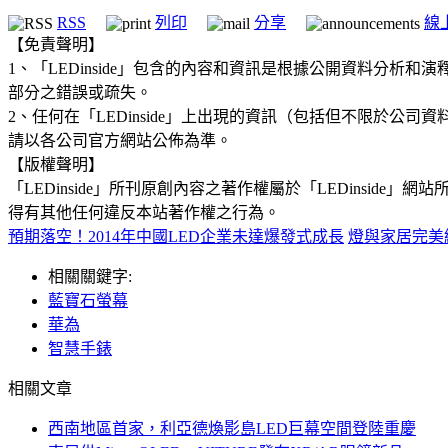
RSS
列印
分享
線
【免責聲明】
1、「LEDinside」包含的內容和資訊是根據公開資料分
部分之錯誤或疏失。
2、任何在「LEDinside」上出現的資訊（包括但不限於
請以各公司官方網站公佈為準。
【版權聲明】
「LEDinside」所刊原創內容之著作權屬於「LEDins
得有其他任何違反本站著作權之行為。
預期落空！2014年中國LED企業未達爆發式成長
燈與家居完美
相關關鍵字:
藍寶石螢幕
華為
智慧手錶
相關文章
西南地區首家，利亞德煥影島LED巨幕空間登陸重慶