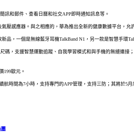
電提醒、收發簡訊和郵件、查看日曆和社交APP即時通知訊息等。
感應器及氣壓感應器。與之相應的，華為推出全新的健康數據平台，允
，一個是無線藍牙耳機TalkBand N1，另一款是智慧手環TalkBan
，分3個尺碼，支援智慧運動追蹤、自我學習模式和與手機的無縫連接；
價199歐元。
，電池續航時間為7小時，支持專門的APP管理，支持三防；其將於5月
絲團