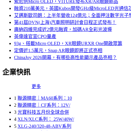
索尼供Micro OLED，VITURE發布XR/AR眼鏡新品
融資210萬美元，英國Kubos開發GHz級MicroLED光通信
艾邁斯歐司朗：上半年營收124億元；全面押注數字光子
第41屆DVN(上海)汽車照明研討會日程正式發布！
廣納四維完成近2億元融資，加碼AR全彩光波導
英偉達官宣CPO量產
93g、搭載Micro OLED，XR眼鏡URXR One開啟眾籌
定價近1.5萬元，Snap AR眼鏡即將正式亮相
ChinaJoy 2026開幕，有哪些高性能顯示產品亮相？
企業快訊
更多
1
聯源精密｜MA60系列：10
2
聯源精密｜CF系列：12V/
3
光寶科技五月份全球合併
4
XLN/XLC系列： 25W/40W/
5
XLG-240/320-48-ABV系列