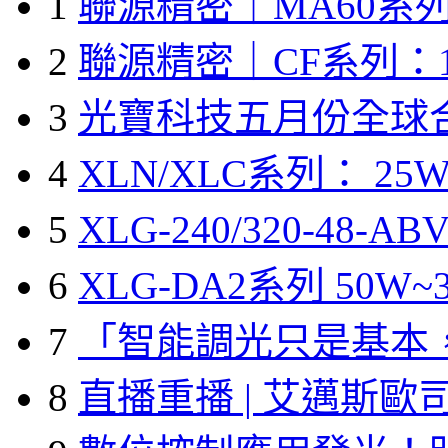
1
聯源精密｜MA60系列
2
聯源精密｜CF系列：1
3
光寶科技五月份全球
4
XLN/XLC系列： 25W
5
XLG-240/320-48-A
6
XLG-DA2系列 50W~3
7
「智能調光只是基本
8
直播重播 | 艾邁斯歐