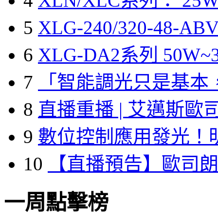
4
XLN/XLC系列： 25W
5
XLG-240/320-48-A
6
XLG-DA2系列 50W~3
7
「智能調光只是基本
8
直播重播 | 艾邁斯歐
9
數位控制應用發光！
10
【直播預告】歐司
一周點擊榜