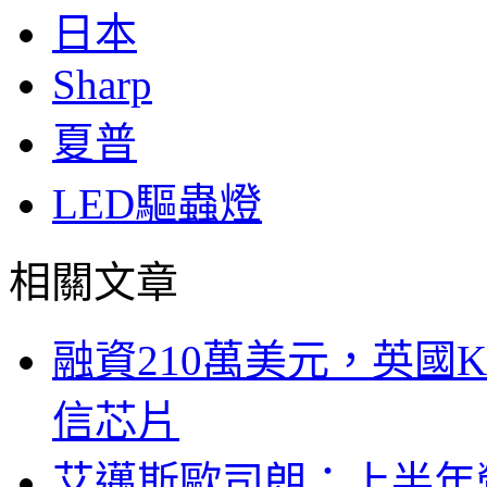
日本
Sharp
夏普
LED驅蟲燈
相關文章
融資210萬美元，英國Ku
信芯片
艾邁斯歐司朗：上半年