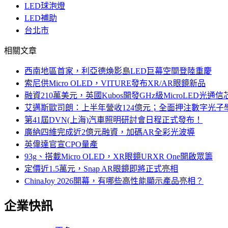
LED球泡燈
LED補助
台北市
相關文章
西南地區首家，利亞德煥影島LED巨幕空間登陸重慶
索尼供Micro OLED，VITURE發布XR/AR眼鏡新品
融資210萬美元，英國Kubos開發GHz級MicroLED光通信
艾邁斯歐司朗：上半年營收124億元；全面押注數字光子
第41屆DVN(上海)汽車照明研討會日程正式發布！
廣納四維完成近2億元融資，加碼AR全彩光波導
英偉達官宣CPO量產
93g、搭載Micro OLED，XR眼鏡URXR One開啟眾籌
定價近1.5萬元，Snap AR眼鏡即將正式亮相
ChinaJoy 2026開幕，有哪些高性能顯示產品亮相？
企業快訊