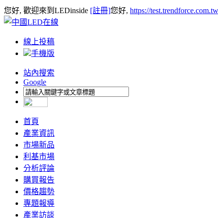
您好, 歡迎來到LEDinside
[註冊]
您好,
https://test.trendforce.com.
線上投稿
手機版
站內搜索
Google
首頁
產業資訊
市場新品
利基市場
分析評論
購買報告
價格趨勢
專題報導
產業訪談