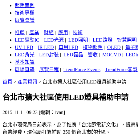
照明案例
技術專欄
展覽會議
推薦
|
產業
|
財經
|
應用
|
技術
LED驅動IC
|
LED光源
|
LED照明
|
LED路燈
|
智慧照明
UV LED
|
IR LED
|
車用LED
|
植物照明
|
OLED
|
量子
LED背光
|
LED封裝
|
LED磊晶
|
營收
|
MOCVD
|
LEDi
基本知識
展場直擊
|
展覽日程
|
TrendForce Events
|
TrendForce
首頁
>
產業資訊
>
台北市擴大社區使用LED燈具補助申請
台北市擴大社區使用LED燈具補助申請
2015-11-11 09:23 [編輯：ivan]
台北市環保局日前表示，為了推廣「台北節電新文化」，提高能源使
台幣經費，環保局打算補助 350 個台北市的社區。