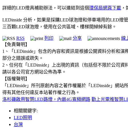
詳細的LED燈具補助辦法，可以連結到這個
環保局網頁下載
，
LEDinside 分析，如果是採購LED球泡燈和停車場用
三百顆LED球泡燈，使用在公共區域、樓梯間綽綽有餘。
RSS
列印
分享
線
【免責聲明】
1、「LEDinside」包含的內容和資訊是根據公開資料分
部分之錯誤或疏失。
2、任何在「LEDinside」上出現的資訊（包括但不限於
請以各公司官方網站公佈為準。
【版權聲明】
「LEDinside」所刊原創內容之著作權屬於「LEDins
得有其他任何違反本站著作權之行為。
洛杉磯啟用智慧LED路燈，內嵌4G寬頻網路
勤上光電推智慧L
相關關鍵字:
LED照明
台灣