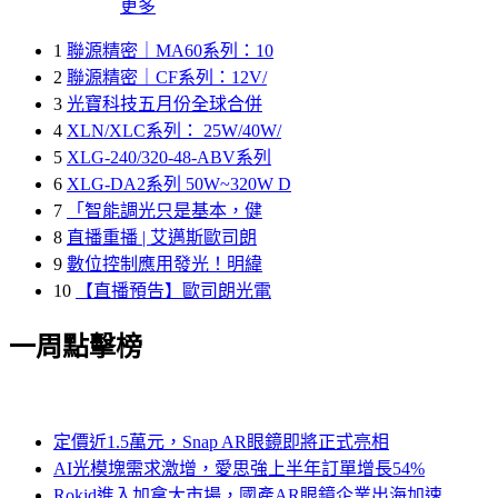
更多
1
聯源精密｜MA60系列：10
2
聯源精密｜CF系列：12V/
3
光寶科技五月份全球合併
4
XLN/XLC系列： 25W/40W/
5
XLG-240/320-48-ABV系列
6
XLG-DA2系列 50W~320W D
7
「智能調光只是基本，健
8
直播重播 | 艾邁斯歐司朗
9
數位控制應用發光！明緯
10
【直播預告】歐司朗光電
一周點擊榜
定價近1.5萬元，Snap AR眼鏡即將正式亮相
AI光模塊需求激增，愛思強上半年訂單增長54%
Rokid進入加拿大市場，國產AR眼鏡企業出海加速