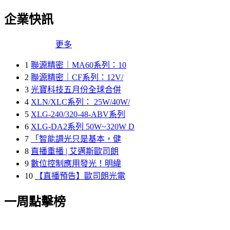
企業快訊
更多
1
聯源精密｜MA60系列：10
2
聯源精密｜CF系列：12V/
3
光寶科技五月份全球合併
4
XLN/XLC系列： 25W/40W/
5
XLG-240/320-48-ABV系列
6
XLG-DA2系列 50W~320W D
7
「智能調光只是基本，健
8
直播重播 | 艾邁斯歐司朗
9
數位控制應用發光！明緯
10
【直播預告】歐司朗光電
一周點擊榜