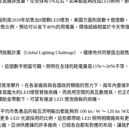
氣體排放量，在全球有5％左右，如果都能夠改成LED照明、
則是2019年前售出8億顆LED燈泡，美國方面則是數十億億顆，宜
小時銷售比例，預估可以省下40％的用電量，價值超過相當於今天幣值的
Global Lighting Challenge），儘速地共同營
氧化碳，這個數字相當可觀。照明在全球的耗電量是15％～20％
滲透率已經逐漸攀升，在各家廠商與各國政府積極的努力下，兩年內要
是龐大的LED燈管替換商機，而商用空間的高瓦數燈具，也正在
助金帶動下，可望有幾波 LED 燈泡換裝的商機。
平均市售產品的每瓦流明輸出都能夠到 100 lm / W ～ 120
更多 LED 光源採用的比例。這些都帶給 LED 照明相關廠
E等大廠，亞洲供應鍊的許多廠商，已經各自都有對應的布局，讓我