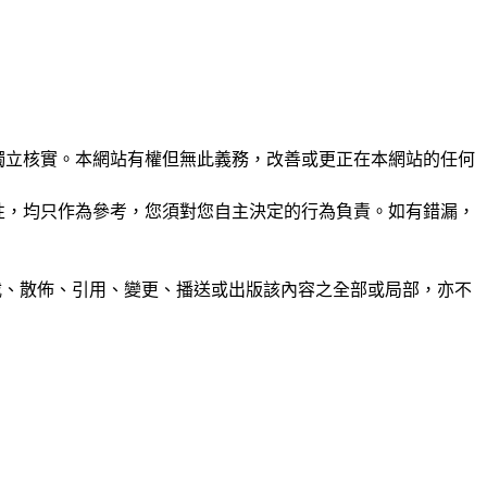
未經獨立核實。本網站有權但無此義務，改善或更正在本網站的任何
準確性，均只作為參考，您須對您自主決定的行為負責。如有錯漏，
制、轉載、散佈、引用、變更、播送或出版該內容之全部或局部，亦不