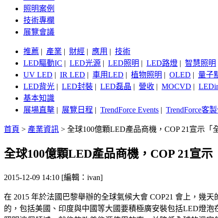
照明案例
技術專欄
展覽會議
推薦
|
產業
|
財經
|
應用
|
技術
LED驅動IC
|
LED光源
|
LED照明
|
LED路燈
|
智慧照明
UV LED
|
IR LED
|
車用LED
|
植物照明
|
OLED
|
量子
LED背光
|
LED封裝
|
LED磊晶
|
營收
|
MOCVD
|
LEDi
基本知識
展場直擊
|
展覽日程
|
TrendForce Events
|
TrendForce
首頁
>
產業資訊
>
全球100億顆LED產品商機，COP 21宣示
全球100億顆LED產品商機，COP 21
2015-12-09 14:10 [編輯：ivan]
在 2015 年於法國巴黎舉辦的全球氣候大會 COP21 會
的，包括美國、印度與中國等大國要積極廣安裝包括LED燈泡在