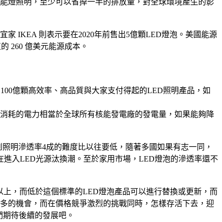
節能燈照明，至少可以省掉一半的排放量，對全球環境產生的影
家 IKEA 則表示要在2020年前售出5億顆LED燈泡。美國能源
 260 億美元能源成本。
造出銷售100億顆高效率、高品質與大家支付得起的LED照明產品，如
不等，消耗的電力相當於全球所有核能發電廠的發電量，如果能夠降
達到照明滲透率4成的難度比以往要低，隨著多國如果有志一同，
進入LED光源汰換潮。至於家用市場，LED燈泡的滲透率還不
 lm /W以上，而低於這個標準的LED燈泡產品可以進行替換或更新，而
商有更多的機會，而在價格競爭激烈的挑戰同時，怎樣存活下去，迎
們期待後續的發展吧。