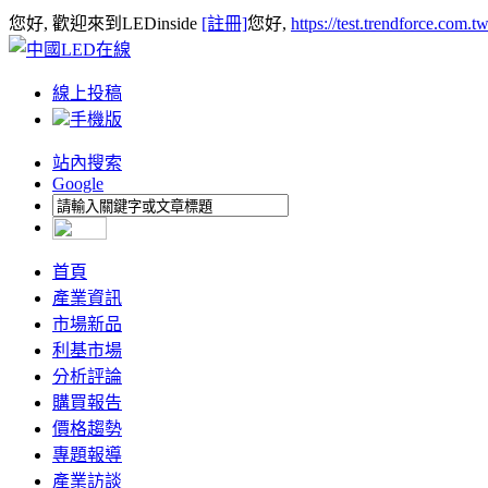
您好, 歡迎來到LEDinside
[註冊]
您好,
https://test.trendforce.com.
線上投稿
手機版
站內搜索
Google
首頁
產業資訊
市場新品
利基市場
分析評論
購買報告
價格趨勢
專題報導
產業訪談