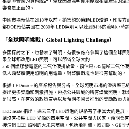
根據聯合國的資料統計，全球因為照明使用能源相關產生的溫室
響會是正面的。
中國市場預估在2018年以前，銷售約50億顆LED燈泡，印度方面
部DOE預估美國在 2030年 LED照明可以達到84％的流明
「全球照明挑戰」Global Lighting Challenge）
多國探討之下，也發表了聲明，有很多廠商參與了這個全球照明挑戰計畫（
果全球都改用LED照明，可以節省全球大約
250 個燃煤發電廠的二氧化碳排放量，預估是7.35億噸二
低人類整體使用照明的用電量，對整體環境也是很有幫助的。
根據 LEDinside 的產業報告與分析，全球照明市場的
提出更多獎勵和刺激措施，包括公共區域的所有燈管照明，就會
是很高，在有效的政策宣導以及預期多國會推出的獎勵政策與補
LEDinside 指出，過去三年LED燈泡的規格有了相當大的進展，
還沒有換裝 LED 光源的商用空間、公共空間與居家，預期會有
接這個 LED 照明的大未來商機，包括飛利浦、歐司朗、G