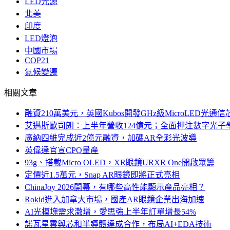
LED光源
北美
印度
LED燈泡
中國市場
COP21
氣候變遷
相關文章
融資210萬美元，英國Kubos開發GHz級MicroLED光通信
艾邁斯歐司朗：上半年營收124億元；全面押注數字光子
廣納四維完成近2億元融資，加碼AR全彩光波導
英偉達官宣CPO量產
93g、搭載Micro OLED，XR眼鏡URXR One開啟眾籌
定價近1.5萬元，Snap AR眼鏡即將正式亮相
ChinaJoy 2026開幕，有哪些高性能顯示產品亮相？
Rokid進入加拿大市場，國產AR眼鏡企業出海加速
AI光模塊需求激增，愛思強上半年訂單增長54%
諾瓦星雲與芯和半導體達成合作，布局AI+EDA技術