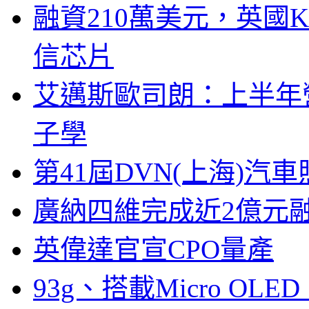
融資210萬美元，英國Ku
信芯片
艾邁斯歐司朗：上半年
子學
第41屆DVN(上海)
廣納四維完成近2億元
英偉達官宣CPO量產
93g、搭載Micro OL