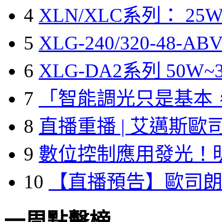
4
XLN/XLC系列： 25W
5
XLG-240/320-48-A
6
XLG-DA2系列 50W~3
7
「智能調光只是基本
8
直播重播 | 艾邁斯歐
9
數位控制應用發光！
10
【直播預告】歐司
一周點擊榜